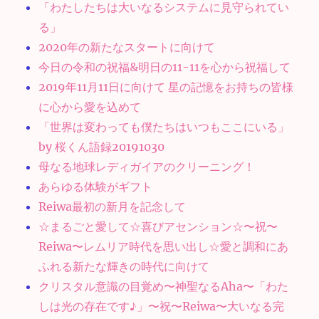
「わたしたちは大いなるシステムに見守られてい
る」
2020年の新たなスタートに向けて
今日の令和の祝福&明日の11-11を心から祝福して
2019年11月11日に向けて 星の記憶をお持ちの皆様
に心から愛を込めて
「世界は変わっても僕たちはいつもここにいる」
by 桜くん語録20191030
母なる地球レディガイアのクリーニング！
あらゆる体験がギフト
Reiwa最初の新月を記念して
☆まるごと愛して☆喜びアセンション☆〜祝〜
Reiwa〜レムリア時代を思い出し☆愛と調和にあ
ふれる新たな輝きの時代に向けて
クリスタル意識の目覚め〜神聖なるAha〜「わた
しは光の存在です♪」〜祝〜Reiwa〜大いなる完