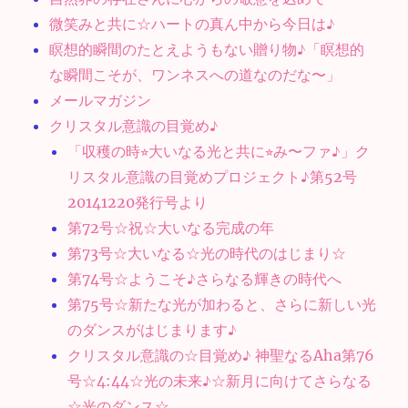
微笑みと共に☆ハートの真ん中から今日は♪
瞑想的瞬間のたとえようもない贈り物♪「瞑想的
な瞬間こそが、ワンネスへの道なのだな〜」
メールマガジン
クリスタル意識の目覚め♪
「収穫の時⭐︎大いなる光と共に⭐︎み〜ファ♪」ク
リスタル意識の目覚めプロジェクト♪第52号
20141220発行号より
第72号☆祝☆大いなる完成の年
第73号☆大いなる☆光の時代のはじまり☆
第74号☆ようこそ♪さらなる輝きの時代へ
第75号☆新たな光が加わると、さらに新しい光
のダンスがはじまります♪
クリスタル意識の☆目覚め♪ 神聖なるAha第76
号☆4:44☆光の未来♪☆新月に向けてさらなる
☆光のダンス☆