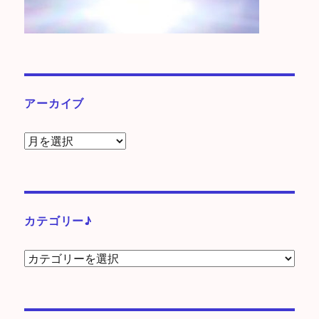
アーカイブ
ア
ー
カ
イ
ブ
カテゴリー♪
カ
テ
ゴ
リ