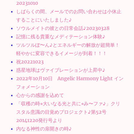
20231010
しばらくの間、メールでのお問い合わせは小休止
することにいたしました♪
ソウルメイトの彼との日常会話♪20230328
記憶に残る貴重なメディテーション体験♪
ツルツルぽ〜ん♪とエネルギーの解放が超簡単！
軽やかに変容できるイメージが到着！！！
祝20221023
惑星地球はヴァイブレーションが上昇中♪
2022年10月10日 Angelic Harmony Light イン
フォメーション
心からの感謝を込めて
「収穫の時⭐︎大いなる光と共に⭐︎み〜ファ♪」クリ
スタル意識の目覚めプロジェクト♪第52号
20141220発行号より
内なる神性の扉開きの時♪