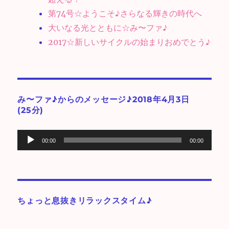
第74号☆ようこそ♪さらなる輝きの時代へ
大いなる光とともに☆み〜ファ♪
2017☆新しいサイクルの始まりおめでとう♪
み〜ファ♪からのメッセージ♪2018年4月3日
(25分)
音
00:00
00:00
声
プ
レ
ー
ちょっと息抜きリラックスタイム♪
ヤ
ー