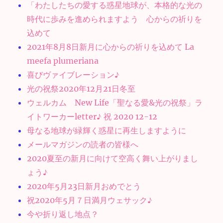
「わたしたちの愛する惑星地球が、本格的な光の
時代に歩みを進められますよう 心からの祈りを
込めて
2021年8月8日新月に心からの祈りを込めて La
meefa plumeriana
喜びヴァイブレーション♪
光の祝祭2020年12月21日冬至
ウェルカム New Life「聖なる愛&光の祝祭」ラ
イトワーカーletter♪ 祝 2020 12-12
母なる地球が緑輝く惑星に再生しますように
メールマガジンの読者の皆様へ
2020夏至の新月に向けて空高く舞い上がりまし
ょう♪
2020年5月23日新月おめでとう
祝2020年5月７日満月ウェサック♪
今や折り返し地点？