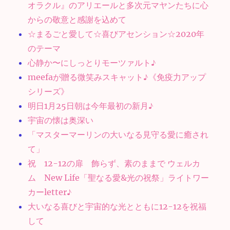
オラクル』のアリエールと多次元マヤンたちに心
からの敬意と感謝を込めて
☆まるごと愛して☆喜びアセンション☆2020年
のテーマ
心静か〜にしっとりモーツァルト♪
meefaが贈る微笑みスキャット♪《免疫力アップ
シリーズ》
明日1月25日朝は今年最初の新月♪
宇宙の懐は奥深い
「マスターマーリンの大いなる見守る愛に癒され
て」
祝 12-12の扉 飾らず、素のままで ウェルカ
ム New Life「聖なる愛&光の祝祭」ライトワー
カーletter♪
大いなる喜びと宇宙的な光とともに12-12を祝福
して