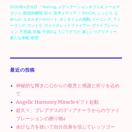
投
カ
2020年4月16日
feeling
,
メディテーションギフト♪
,
メールマ
稿
テ
タ
ガジン
,
瞑想的瞬間
,
祈り
,
音声メディア
iPHON
,
しっとり
,
な
日:
ゴ
グ
めらか
,
エネルギーのロート
,
オンタイムの感動
,
トーニング
,
フィ
リ
ーリング
,
マントラ
,
ヴァイオレットファイアー
,
ヴァイブレーシ
ー
ョン
,
不思議
,
右脳
,
子供のようにワクワク
,
新しいリアリティー
,
新たな体験
,
瞑想
最近の投稿
神秘的な輝きに心からの敬意と感謝と祈りを込め
て
Angelic Harmony Miracleギフト起動
超久々、プレアデスのディアナーラからのヴァイ
ブレーションの贈り物♪
余計な力を抜いて自分自身を信じてレッツゴー