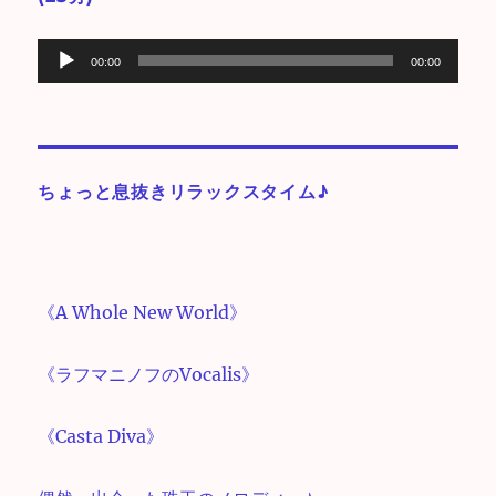
音
00:00
00:00
声
プ
レ
ー
ちょっと息抜きリラックスタイム♪
ヤ
ー
《A Whole New World》
《ラフマニノフのVocalis》
《Casta Diva》