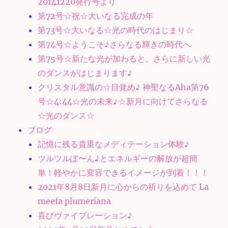
20141220発行号より
第72号☆祝☆大いなる完成の年
第73号☆大いなる☆光の時代のはじまり☆
第74号☆ようこそ♪さらなる輝きの時代へ
第75号☆新たな光が加わると、さらに新しい光
のダンスがはじまります♪
クリスタル意識の☆目覚め♪ 神聖なるAha第76
号☆4:44☆光の未来♪☆新月に向けてさらなる
☆光のダンス☆
ブログ
記憶に残る貴重なメディテーション体験♪
ツルツルぽ〜ん♪とエネルギーの解放が超簡
単！軽やかに変容できるイメージが到着！！！
2021年8月8日新月に心からの祈りを込めて La
meefa plumeriana
喜びヴァイブレーション♪