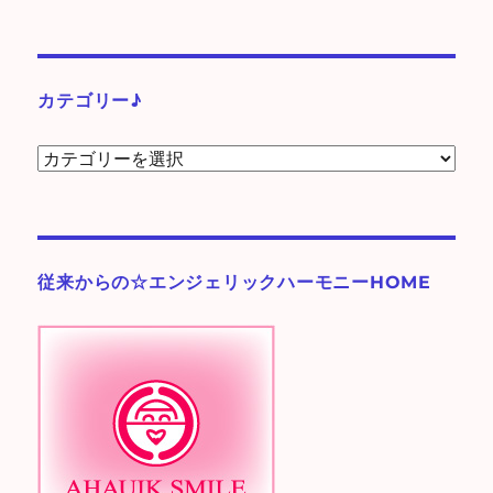
ー
カ
イ
ブ
カテゴリー♪
カ
テ
ゴ
リ
ー
従来からの☆エンジェリックハーモニーHOME
♪