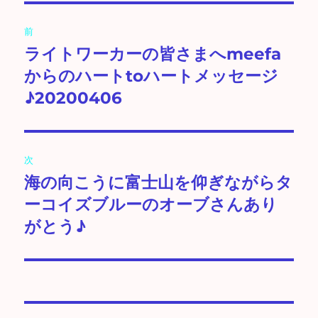
投
前
稿
ライトワーカーの皆さまへmeefa
前
の
からのハートtoハートメッセージ
ナ
投
♪20200406
ビ
稿:
ゲ
次
ー
海の向こうに富士山を仰ぎながらタ
次
シ
の
ーコイズブルーのオーブさんあり
投
ョ
がとう♪
稿:
ン