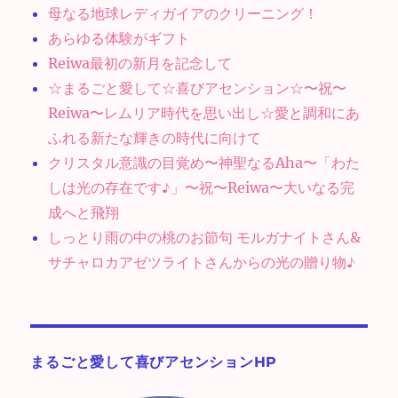
母なる地球レディガイアのクリーニング！
あらゆる体験がギフト
Reiwa最初の新月を記念して
☆まるごと愛して☆喜びアセンション☆〜祝〜
Reiwa〜レムリア時代を思い出し☆愛と調和にあ
ふれる新たな輝きの時代に向けて
クリスタル意識の目覚め〜神聖なるAha〜「わた
しは光の存在です♪」〜祝〜Reiwa〜大いなる完
成へと飛翔
しっとり雨の中の桃のお節句 モルガナイトさん&
サチャロカアゼツライトさんからの光の贈り物♪
まるごと愛して喜びアセンションHP