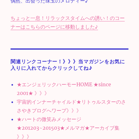
偶然、出会った珠玉のメロディー♪
ちょっと一息！リラックスタイムへの誘い！のコー
ナーはこちらのページに移動しました♪
関連リンクコーナー！》》》当マガジンをお気に
入りに入れてからクリックしてね♪
★エンジェリックハーモーHOME ★since
2001★ 》》》
宇宙的インナーチャイルド★リトゥルスターのさ
さやきブログへワープ》》》
★ハートの微笑みメッセージ
★201203~201503★メルマガ★アーカイブ集
》》》