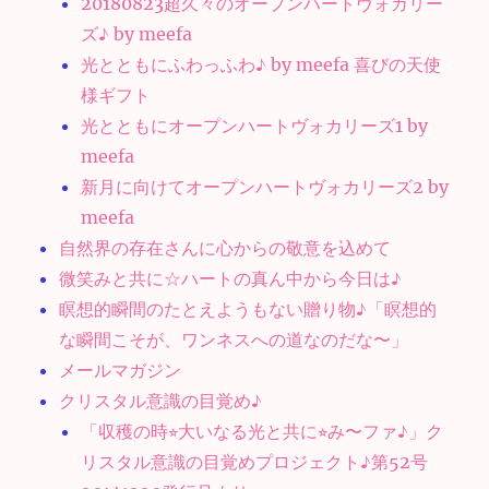
20180823超久々のオープンハートヴォカリー
ズ♪ by meefa
光とともにふわっふわ♪ by meefa 喜びの天使
様ギフト
光とともにオープンハートヴォカリーズ1 by
meefa
新月に向けてオープンハートヴォカリーズ2 by
meefa
自然界の存在さんに心からの敬意を込めて
微笑みと共に☆ハートの真ん中から今日は♪
瞑想的瞬間のたとえようもない贈り物♪「瞑想的
な瞬間こそが、ワンネスへの道なのだな〜」
メールマガジン
クリスタル意識の目覚め♪
「収穫の時⭐︎大いなる光と共に⭐︎み〜ファ♪」ク
リスタル意識の目覚めプロジェクト♪第52号