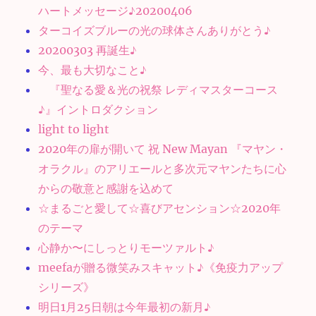
ハートメッセージ♪20200406
ターコイズブルーの光の球体さんありがとう♪
20200303 再誕生♪
今、最も大切なこと♪
『聖なる愛＆光の祝祭 レディマスターコース
♪』イントロダクション
light to light
2020年の扉が開いて 祝 New Mayan 『マヤン・
オラクル』のアリエールと多次元マヤンたちに心
からの敬意と感謝を込めて
☆まるごと愛して☆喜びアセンション☆2020年
のテーマ
心静か〜にしっとりモーツァルト♪
meefaが贈る微笑みスキャット♪《免疫力アップ
シリーズ》
明日1月25日朝は今年最初の新月♪