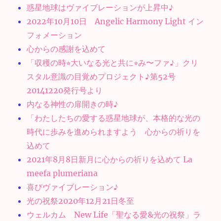
惑星地球はヴァイブレーションが上昇中♪
2022年10月10日 Angelic Harmony Light イン
フォメーション
心からの感謝を込めて
「収穫の時⭐︎大いなる光と共に⭐︎み〜ファ♪」クリ
スタル意識の目覚めプロジェクト♪第52号
20141220発行号より
内なる神性の扉開きの時♪
「わたしたちの愛する惑星地球が、本格的な光の
時代に歩みを進められますよう 心からの祈りを
込めて
2021年8月8日新月に心からの祈りを込めて La
meefa plumeriana
喜びヴァイブレーション♪
光の祝祭2020年12月21日冬至
ウェルカム New Life「聖なる愛&光の祝祭」ラ