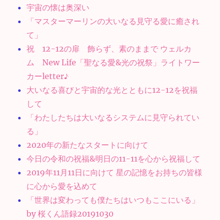
宇宙の懐は奥深い
「マスターマーリンの大いなる見守る愛に癒され
て」
祝 12-12の扉 飾らず、素のままで ウェルカ
ム New Life「聖なる愛&光の祝祭」ライトワー
カーletter♪
大いなる喜びと宇宙的な光とともに12-12を祝福
して
「わたしたちは大いなるシステムに見守られてい
る」
2020年の新たなスタートに向けて
今日の令和の祝福&明日の11-11を心から祝福して
2019年11月11日に向けて 星の記憶をお持ちの皆様
に心から愛を込めて
「世界は変わっても僕たちはいつもここにいる」
by 桜くん語録20191030