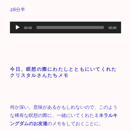
28分半
音
00:00
00:00
声
プ
レ
ー
ヤ
今日、瞑想の際にわたしとともにいてくれた
ー
クリスタルさんたちメモ
何か深い、意味があるかもしれないので、このよう
な稀有な瞑想の際に、一緒にいてくれた
ミネラルキ
ングダムのお友達
のメモをしておくことに。