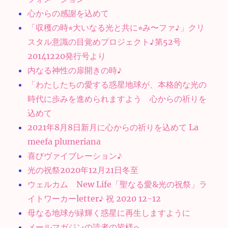
心からの感謝を込めて
「収穫の時⭐︎大いなる光と共に⭐︎み〜ファ♪」クリ
スタル意識の目覚めプロジェクト♪第52号
20141220発行号より
内なる神性の扉開きの時♪
「わたしたちの愛する惑星地球が、本格的な光の
時代に歩みを進められますよう 心からの祈りを
込めて
2021年8月8日新月に心からの祈りを込めて La
meefa plumeriana
喜びヴァイブレーション♪
光の祝祭2020年12月21日冬至
ウェルカム New Life「聖なる愛&光の祝祭」ラ
イトワーカーletter♪ 祝 2020 12-12
母なる地球が緑輝く惑星に再生しますように
メールマガジンの読者の皆様へ