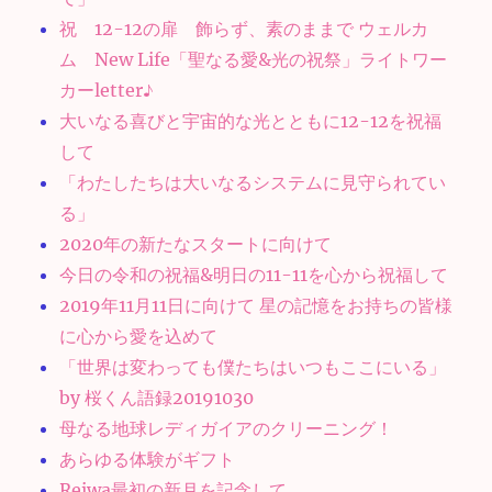
祝 12-12の扉 飾らず、素のままで ウェルカ
ム New Life「聖なる愛&光の祝祭」ライトワー
カーletter♪
大いなる喜びと宇宙的な光とともに12-12を祝福
して
「わたしたちは大いなるシステムに見守られてい
る」
2020年の新たなスタートに向けて
今日の令和の祝福&明日の11-11を心から祝福して
2019年11月11日に向けて 星の記憶をお持ちの皆様
に心から愛を込めて
「世界は変わっても僕たちはいつもここにいる」
by 桜くん語録20191030
母なる地球レディガイアのクリーニング！
あらゆる体験がギフト
Reiwa最初の新月を記念して