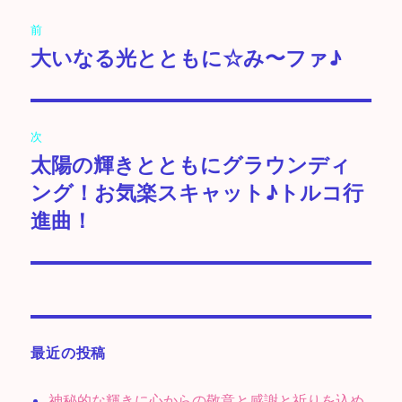
投
前
稿
大いなる光とともに☆み〜ファ♪
前
の
ナ
投
ビ
稿:
次
ゲ
太陽の輝きとともにグラウンディ
次
の
ング！お気楽スキャット♪トルコ行
ー
投
進曲！
シ
稿:
ョ
ン
最近の投稿
神秘的な輝きに心からの敬意と感謝と祈りを込め