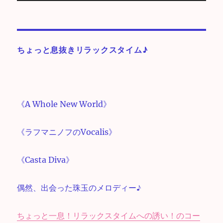
声
プ
レ
ー
ちょっと息抜きリラックスタイム♪
ヤ
ー
《A Whole New World》
《ラフマニノフのVocalis》
《Casta Diva》
偶然、出会った珠玉のメロディー♪
ちょっと一息！リラックスタイムへの誘い！のコー