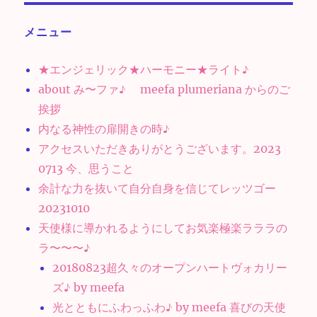
メニュー
★エンジェリック★ハーモニー★ライト♪
about み〜ファ♪ meefa plumeriana からのご
挨拶
内なる神性の扉開きの時♪
アクセスいただきありがとうございます。2023
0713 今、思うこと
余計な力を抜いて自分自身を信じてレッツゴー
20231010
天使様に導かれるようにしてお気楽極楽ラララの
ラ〜〜〜♪
20180823超久々のオープンハートヴォカリー
ズ♪ by meefa
光とともにふわっふわ♪ by meefa 喜びの天使