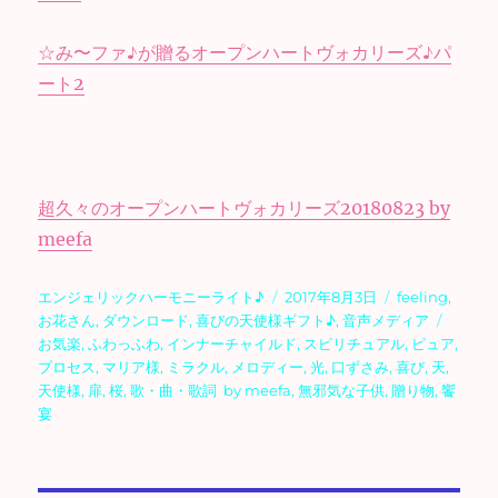
☆み〜ファ♪が贈るオープンハートヴォカリーズ♪パ
ート2
超久々のオープンハートヴォカリーズ20180823 by
meefa
投
投
カ
エンジェリックハーモニーライト♪
2017年8月3日
feeling
,
稿
稿
テ
タ
お花さん
,
ダウンロード
,
喜びの天使様ギフト♪
,
音声メディア
者
日:
ゴ
グ
お気楽
,
ふわっふわ
,
インナーチャイルド
,
スピリチュアル
,
ピュア
,
リ
プロセス
,
マリア様
,
ミラクル
,
メロディー
,
光
,
口ずさみ
,
喜び
,
天
,
ー
天使様
,
扉
,
桜
,
歌・曲・歌詞 by meefa
,
無邪気な子供
,
贈り物
,
饗
宴