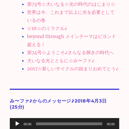
第73号☆大いなる☆光の時代のはじまり☆
世界は今、これまで以上に光を必要として
いるの巻
☆16☆のミラクル♪
beyond through メインテーマはビヨンド
超える！
第74号☆ようこそ♪さらなる輝きの時代へ
大いなる光とともに☆み〜ファ♪
2017☆新しいサイクルの始まりおめでとう♪
み〜ファ♪からのメッセージ♪2018年4月3日
(25分)
音
00:00
00:00