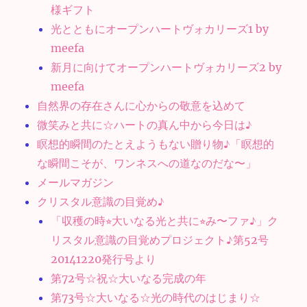
様ギフト
光とともにオープンハートヴォカリーズ1 by
meefa
新月に向けてオープンハートヴォカリーズ2 by
meefa
自然界の存在さんに心からの敬意を込めて
微笑みと共に☆ハートの真ん中から今日は♪
瞑想的瞬間のたとえようもない贈り物♪「瞑想的
な瞬間こそが、ワンネスへの道なのだな〜」
メールマガジン
クリスタル意識の目覚め♪
「収穫の時⭐︎大いなる光と共に⭐︎み〜ファ♪」ク
リスタル意識の目覚めプロジェクト♪第52号
20141220発行号より
第72号☆祝☆大いなる完成の年
第73号☆大いなる☆光の時代のはじまり☆