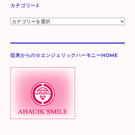
ブ
カテゴリー♪
カ
テ
ゴ
リ
ー
従来からの☆エンジェリックハーモニーHOME
♪