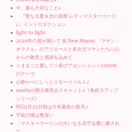
今、最も大切なこと♪
『聖なる愛＆光の祝祭 レディマスターコース
♪』イントロダクション
light to light
2020年の扉が開いて 祝 New Mayan 『マヤン・
オラクル』のアリエールと多次元マヤンたちに心
からの敬意と感謝を込めて
☆まるごと愛して☆喜びアセンション☆2020年
のテーマ
心静か〜にしっとりモーツァルト♪
meefaが贈る微笑みスキャット♪《免疫力アップ
シリーズ》
明日1月25日朝は今年最初の新月♪
宇宙の懐は奥深い
「マスターマーリンの大いなる見守る愛に癒され
て」