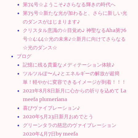
第74号☆ようこそ♪さらなる輝きの時代へ
第75号☆新たな光が加わると、さらに新しい光
のダンスがはじまります♪
クリスタル意識の☆目覚め♪ 神聖なるAha第76
号☆4:44☆光の未来♪☆新月に向けてさらなる
☆光のダンス☆
ブログ
記憶に残る貴重なメディテーション体験♪
ツルツルぽ〜ん♪とエネルギーの解放が超簡
単！軽やかに変容できるイメージが到着！！！
2021年8月8日新月に心からの祈りを込めて La
meefa plumeriana
喜びヴァイブレーション♪
2020年5月23日新月おめでとう
グリーンタラの慈悲のヴァイブレーション
2020年4月7日by meefa