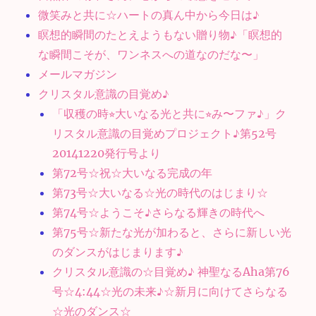
微笑みと共に☆ハートの真ん中から今日は♪
瞑想的瞬間のたとえようもない贈り物♪「瞑想的
な瞬間こそが、ワンネスへの道なのだな〜」
メールマガジン
クリスタル意識の目覚め♪
「収穫の時⭐︎大いなる光と共に⭐︎み〜ファ♪」ク
リスタル意識の目覚めプロジェクト♪第52号
20141220発行号より
第72号☆祝☆大いなる完成の年
第73号☆大いなる☆光の時代のはじまり☆
第74号☆ようこそ♪さらなる輝きの時代へ
第75号☆新たな光が加わると、さらに新しい光
のダンスがはじまります♪
クリスタル意識の☆目覚め♪ 神聖なるAha第76
号☆4:44☆光の未来♪☆新月に向けてさらなる
☆光のダンス☆