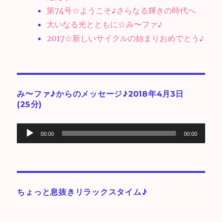
第74号☆ようこそ♪さらなる輝きの時代へ
大いなる光とともに☆み〜ファ♪
2017☆新しいサイクルの始まりおめでとう♪
み〜ファ♪からのメッセージ♪2018年4月3日
(25分)
音
00:00
00:00
声
プ
レ
ー
ちょっと息抜きリラックスタイム♪
ヤ
ー