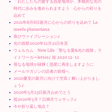
「わたしたちの愛する惑星地球が、本格的な光の
時代に歩みを進められますよう 心からの祈りを
込めて
2021年8月8日新月に心からの祈りを込めて La
meefa plumeriana
喜びヴァイブレーション♪
光の祝祭2020年12月21日冬至
ウェルカム New Life「聖なる愛&光の祝祭」ラ
イトワーカーletter♪ 祝 2020 12-12
母なる地球が緑輝く惑星に再生しますように
メールマガジンの読者の皆様へ
2020夏至の新月に向けて空高く舞い上がりまし
ょう♪
2020年5月23日新月おめでとう
祝2020年5月７日満月ウェサック♪
今や折り返し地点？