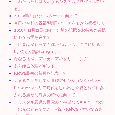
「わたしたちは大いなるシステムに見守られてい
る」
2020年の新たなスタートに向けて
今日の令和の祝福&明日の11-11を心から祝福して
2019年11月11日に向けて 星の記憶をお持ちの皆様
に心から愛を込めて
「世界は変わっても僕たちはいつもここにいる」
by 桜くん語録20191030
母なる地球レディガイアのクリーニング！
あらゆる体験がギフト
Reiwa最初の新月を記念して
☆まるごと愛して☆喜びアセンション☆〜祝〜
Reiwa〜レムリア時代を思い出し☆愛と調和にあ
ふれる新たな輝きの時代に向けて
クリスタル意識の目覚め〜神聖なるAha〜「わた
しは光の存在です♪」〜祝〜Reiwa〜大いなる完