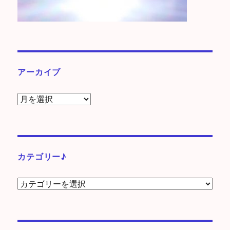
アーカイブ
ア
ー
カ
イ
ブ
カテゴリー♪
カ
テ
ゴ
リ