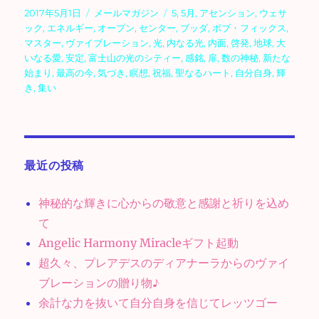
投
カ
タ
2017年5月1日
メールマガジン
5
,
5月
,
アセンション
,
ウェサ
稿
テ
グ
ック
,
エネルギー
,
オープン
,
センター
,
ブッダ
,
ボブ・フィックス
,
日:
ゴ
マスター
,
ヴァイブレーション
,
光
,
内なる光
,
内面
,
啓発
,
地球
,
大
リ
いなる愛
,
安定
,
富士山の光のシティー
,
感銘
,
扉
,
数の神秘
,
新たな
ー
始まり
,
最高の今
,
気づき
,
瞑想
,
祝福
,
聖なるハート
,
自分自身
,
輝
き
,
集い
最近の投稿
神秘的な輝きに心からの敬意と感謝と祈りを込め
て
Angelic Harmony Miracleギフト起動
超久々、プレアデスのディアナーラからのヴァイ
ブレーションの贈り物♪
余計な力を抜いて自分自身を信じてレッツゴー