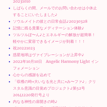
20231010
しばらくの間、メールでのお問い合わせは小休止
することにいたしました♪
ソウルメイトの彼との日常会話♪20230328
記憶に残る貴重なメディテーション体験♪
ツルツルぽ〜ん♪とエネルギーの解放が超簡単！
軽やかに変容できるイメージが到着！！！
祝20221023
惑星地球はヴァイブレーションが上昇中♪
2022年10月10日 Angelic Harmony Light イン
フォメーション
心からの感謝を込めて
「収穫の時⭐︎大いなる光と共に⭐︎み〜ファ♪」クリ
スタル意識の目覚めプロジェクト♪第52号
20141220発行号より
内なる神性の扉開きの時♪