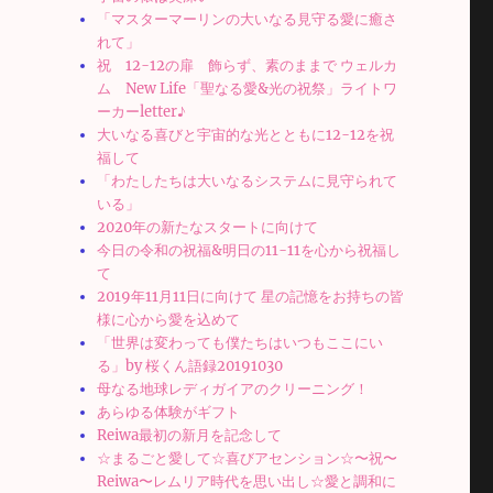
「マスターマーリンの大いなる見守る愛に癒さ
れて」
祝 12-12の扉 飾らず、素のままで ウェルカ
ム New Life「聖なる愛&光の祝祭」ライトワ
ーカーletter♪
大いなる喜びと宇宙的な光とともに12-12を祝
福して
「わたしたちは大いなるシステムに見守られて
いる」
2020年の新たなスタートに向けて
今日の令和の祝福&明日の11-11を心から祝福し
て
2019年11月11日に向けて 星の記憶をお持ちの皆
様に心から愛を込めて
「世界は変わっても僕たちはいつもここにい
る」by 桜くん語録20191030
母なる地球レディガイアのクリーニング！
あらゆる体験がギフト
Reiwa最初の新月を記念して
☆まるごと愛して☆喜びアセンション☆〜祝〜
Reiwa〜レムリア時代を思い出し☆愛と調和に