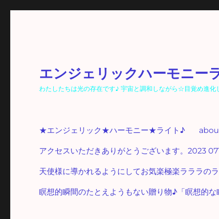
エンジェリックハーモニー
わたしたちは光の存在です♪ 宇宙と調和しながら☆目覚め進化し☆光
★エンジェリック★ハーモニー★ライト♪
abo
アクセスいただきありがとうございます。2023 07
天使様に導かれるようにしてお気楽極楽ラララのラ
瞑想的瞬間のたとえようもない贈り物♪「瞑想的な