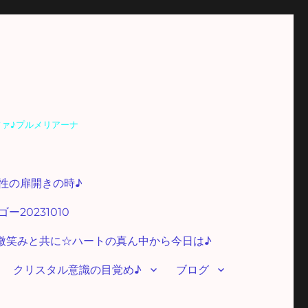
ファ♪プルメリアーナ
性の扉開きの時♪
20231010
微笑みと共に☆ハートの真ん中から今日は♪
クリスタル意識の目覚め♪
ブログ