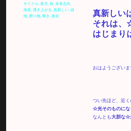
サイクル
,
新月
,
旅
,
未来志向
,
海底
,
湧き上がる
,
真新しい
,
緑
真新しい
地
,
贈り物
,
輝き
,
進化
それは、
はじまり
おはようございま
つい先ほど、近く
☆光そのものにな
なんとも
大胆な☆