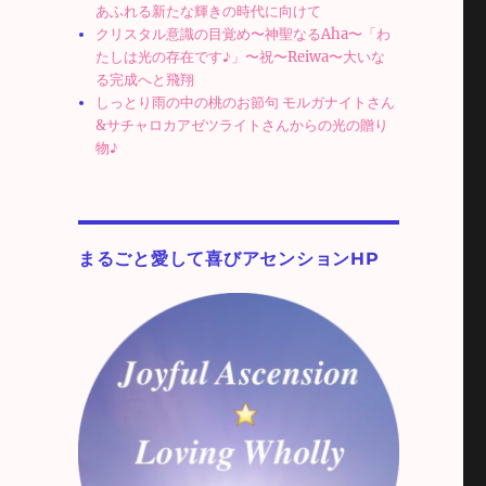
あふれる新たな輝きの時代に向けて
クリスタル意識の目覚め〜神聖なるAha〜「わ
たしは光の存在です♪」〜祝〜Reiwa〜大いな
る完成へと飛翔
しっとり雨の中の桃のお節句 モルガナイトさん
&サチャロカアゼツライトさんからの光の贈り
物♪
まるごと愛して喜びアセンションHP