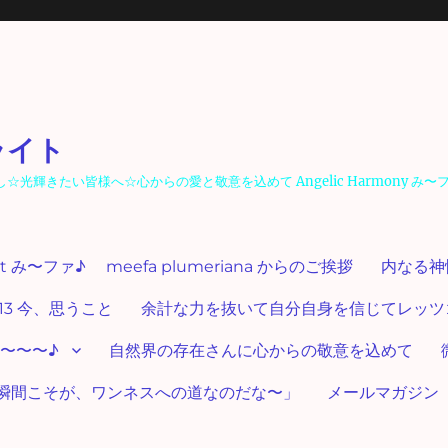
ライト
輝きたい皆様へ☆心からの愛と敬意を込めて Angelic Harmony み〜
ut み〜ファ♪ meefa plumeriana からのご挨拶
内なる神
13 今、思うこと
余計な力を抜いて自分自身を信じてレッツゴー
〜〜〜♪
自然界の存在さんに心からの敬意を込めて
瞬間こそが、ワンネスへの道なのだな〜」
メールマガジン