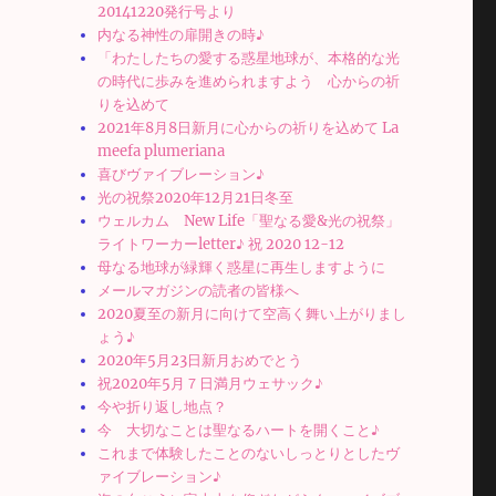
20141220発行号より
内なる神性の扉開きの時♪
「わたしたちの愛する惑星地球が、本格的な光
の時代に歩みを進められますよう 心からの祈
りを込めて
2021年8月8日新月に心からの祈りを込めて La
meefa plumeriana
喜びヴァイブレーション♪
光の祝祭2020年12月21日冬至
ウェルカム New Life「聖なる愛&光の祝祭」
ライトワーカーletter♪ 祝 2020 12-12
母なる地球が緑輝く惑星に再生しますように
メールマガジンの読者の皆様へ
2020夏至の新月に向けて空高く舞い上がりまし
ょう♪
2020年5月23日新月おめでとう
祝2020年5月７日満月ウェサック♪
今や折り返し地点？
今 大切なことは聖なるハートを開くこと♪
これまで体験したことのないしっとりとしたヴ
ァイブレーション♪