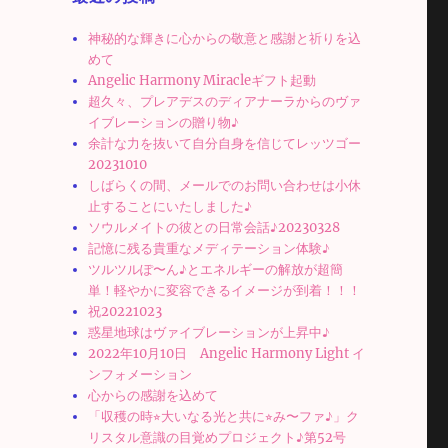
神秘的な輝きに心からの敬意と感謝と祈りを込
めて
Angelic Harmony Miracleギフト起動
超久々、プレアデスのディアナーラからのヴァ
イブレーションの贈り物♪
余計な力を抜いて自分自身を信じてレッツゴー
20231010
しばらくの間、メールでのお問い合わせは小休
止することにいたしました♪
ソウルメイトの彼との日常会話♪20230328
記憶に残る貴重なメディテーション体験♪
ツルツルぽ〜ん♪とエネルギーの解放が超簡
単！軽やかに変容できるイメージが到着！！！
祝20221023
惑星地球はヴァイブレーションが上昇中♪
2022年10月10日 Angelic Harmony Light イ
ンフォメーション
心からの感謝を込めて
「収穫の時⭐︎大いなる光と共に⭐︎み〜ファ♪」ク
リスタル意識の目覚めプロジェクト♪第52号