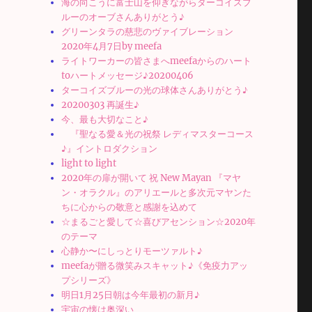
海の向こうに富士山を仰ぎながらターコイズブ
ルーのオーブさんありがとう♪
グリーンタラの慈悲のヴァイブレーション
2020年4月7日by meefa
ライトワーカーの皆さまへmeefaからのハート
toハートメッセージ♪20200406
ターコイズブルーの光の球体さんありがとう♪
20200303 再誕生♪
今、最も大切なこと♪
『聖なる愛＆光の祝祭 レディマスターコース
♪』イントロダクション
light to light
2020年の扉が開いて 祝 New Mayan 『マヤ
ン・オラクル』のアリエールと多次元マヤンた
ちに心からの敬意と感謝を込めて
☆まるごと愛して☆喜びアセンション☆2020年
のテーマ
心静か〜にしっとりモーツァルト♪
meefaが贈る微笑みスキャット♪《免疫力アッ
プシリーズ》
明日1月25日朝は今年最初の新月♪
宇宙の懐は奥深い