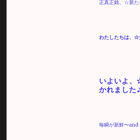
正真正銘、☆新た
わたしたちは、☆
いよいよ、
かれました
毎瞬が新鮮〜and so