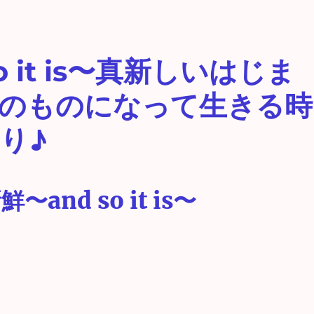
 it is〜真新しいはじま
のものになって生きる時
り♪
and so it is〜