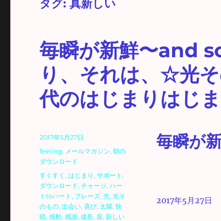
タグ:
真新しい
毎瞬が新鮮〜and so
り、それは、☆光そ
代のはじまりはじま
毎瞬が新鮮〜
投
2017年5月27日
稿
カ
feeling
,
メールマガジン
,
朝の
日:
テ
ダウンロード
ゴ
タ
すくすく
,
はじまり
,
サポート
,
リ
グ
ダウンロード
,
チャージ
,
ハー
ー
トtoハート
,
フレーズ
,
光
,
光そ
2017年5月27日
のもの
,
出会い
,
喜び
,
太陽
,
快
晴
,
感動
,
感謝
,
成長
,
扉
,
新しい