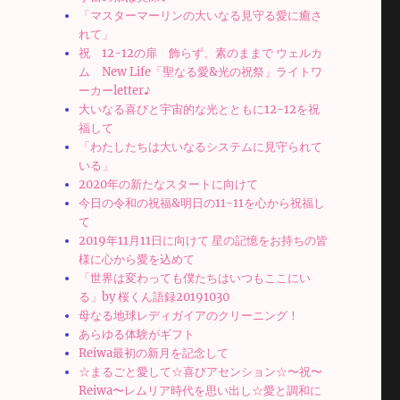
「マスターマーリンの大いなる見守る愛に癒さ
れて」
祝 12-12の扉 飾らず、素のままで ウェルカ
ム New Life「聖なる愛&光の祝祭」ライトワ
ーカーletter♪
大いなる喜びと宇宙的な光とともに12-12を祝
福して
「わたしたちは大いなるシステムに見守られて
いる」
2020年の新たなスタートに向けて
今日の令和の祝福&明日の11-11を心から祝福し
て
2019年11月11日に向けて 星の記憶をお持ちの皆
様に心から愛を込めて
「世界は変わっても僕たちはいつもここにい
る」by 桜くん語録20191030
母なる地球レディガイアのクリーニング！
あらゆる体験がギフト
Reiwa最初の新月を記念して
☆まるごと愛して☆喜びアセンション☆〜祝〜
Reiwa〜レムリア時代を思い出し☆愛と調和に