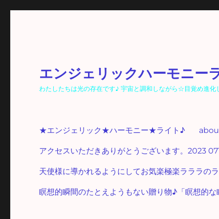
エンジェリックハーモニー
わたしたちは光の存在です♪ 宇宙と調和しながら☆目覚め進化し☆光
★エンジェリック★ハーモニー★ライト♪
abo
アクセスいただきありがとうございます。2023 07
天使様に導かれるようにしてお気楽極楽ラララのラ
瞑想的瞬間のたとえようもない贈り物♪「瞑想的な