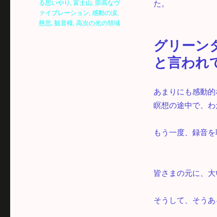
る思いやり
,
富士山
,
崇高なヴ
た。
ァイブレーション
,
感動の涙
,
慈悲
,
観音様
,
高次の光の領域
グリーン
と言われ
あまりにも感動的
瞑想の途中で、わ
もう一度、録音を
皆さまの元に、大
そうして、そうあ