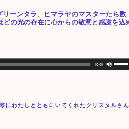
グリーンタラ、ヒマラヤのマスターたち数
ほどの光の存在に心からの敬意と感謝を込
ボ
00:00
リ
ュ
ー
ム
調
際にわたしとともにいてくれたクリスタルさ
節
に
は