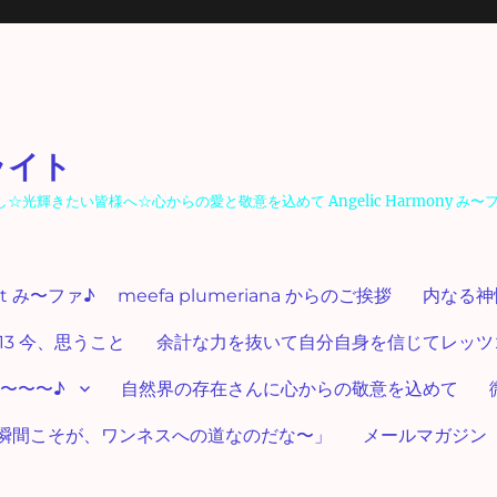
ライト
輝きたい皆様へ☆心からの愛と敬意を込めて Angelic Harmony み〜
ut み〜ファ♪ meefa plumeriana からのご挨拶
内なる神
13 今、思うこと
余計な力を抜いて自分自身を信じてレッツゴー
〜〜〜♪
自然界の存在さんに心からの敬意を込めて
瞬間こそが、ワンネスへの道なのだな〜」
メールマガジン