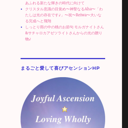
あふれる新たな輝きの時代に向けて
クリスタル意識の目覚め〜神聖なるAha〜「わ
たしは光の存在です♪」〜祝〜Reiwa〜大いな
る完成へと飛翔
しっとり雨の中の桃のお節句 モルガナイトさん
&サチャロカアゼツライトさんからの光の贈り
物♪
り
まるごと愛して喜びアセンションHP
愛