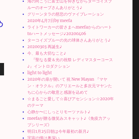
海の向こうに富士山を仰ぎながらターコイズブ
ルーのオーブさんありがとう♪
グリーンタラの慈悲のヴァイブレーション
2020年4月7日by meefa
め
ライトワーカーの皆さまへmeefaからのハート
toハートメッセージ♪20200406
ターコイズブルーの光の球体さんありがとう♪
20200303 再誕生♪
今、最も大切なこと♪
『聖なる愛＆光の祝祭 レディマスターコース
♪』イントロダクション
light to light
2020年の扉が開いて 祝 New Mayan 『マヤ
ン・オラクル』のアリエールと多次元マヤンた
ちに心からの敬意と感謝を込めて
☆まるごと愛して☆喜びアセンション☆2020年
のテーマ
心静か〜にしっとりモーツァルト♪
ん
meefaが贈る微笑みスキャット♪《免疫力アッ
プシリーズ》
明日1月25日朝は今年最初の新月♪
宇宙の懐は奥深い