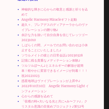
神秘的な輝きに心からの敬意と感謝と祈りを込
めて
Angelic Harmony Miracleギフト起動
超久々、プレアデスのディアナーラからのヴァ
イブレーションの贈り物♪
余計な力を抜いて自分自身を信じてレッツゴー
20231010
しばらくの間、メールでのお問い合わせは小休
止することにいたしました♪
ソウルメイトの彼との日常会話♪20230328
記憶に残る貴重なメディテーション体験♪
ツルツルぽ〜ん♪とエネルギーの解放が超簡
単！軽やかに変容できるイメージが到着！！！
祝20221023
惑星地球はヴァイブレーションが上昇中♪
2022年10月10日 Angelic Harmony Light イ
ンフォメーション
心からの感謝を込めて
「収穫の時⭐︎大いなる光と共に⭐︎み〜ファ♪」ク
リスタル意識の目覚めプロジェクト♪第52号