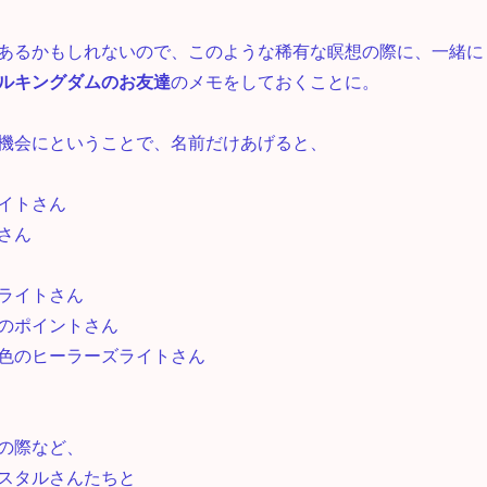
上
あるかもしれないので、このような稀有な瞑想の際に、一緒に
下
ルキングダムのお友達
のメモをしておくことに。
矢
印
機会にということで、名前だけあげると、
キ
ー
イトさん
を
さん
使
っ
ライトさん
て
のポイントさん
く
色のヒーラーズライトさん
だ
さ
い。
の際など、
スタルさんたちと