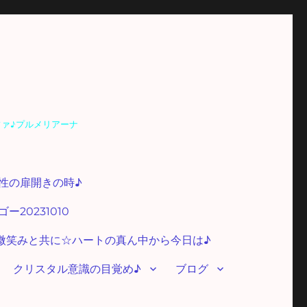
ファ♪プルメリアーナ
性の扉開きの時♪
20231010
微笑みと共に☆ハートの真ん中から今日は♪
クリスタル意識の目覚め♪
ブログ