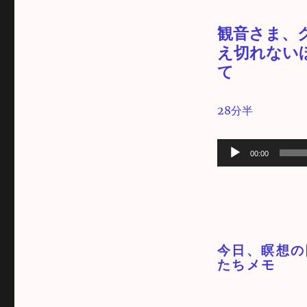
観音さま、
え切れない
て
28分半
音
00:00
声
プ
レ
ー
ヤ
今日、瞑想の
ー
たちメモ