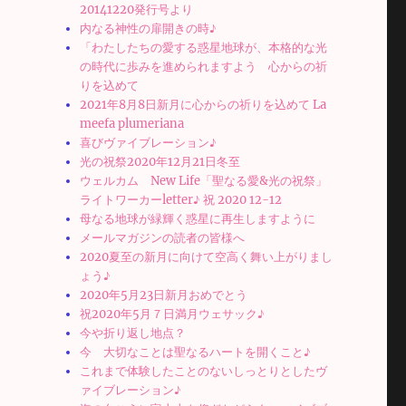
20141220発行号より
内なる神性の扉開きの時♪
「わたしたちの愛する惑星地球が、本格的な光
の時代に歩みを進められますよう 心からの祈
りを込めて
2021年8月8日新月に心からの祈りを込めて La
meefa plumeriana
喜びヴァイブレーション♪
光の祝祭2020年12月21日冬至
ウェルカム New Life「聖なる愛&光の祝祭」
ライトワーカーletter♪ 祝 2020 12-12
母なる地球が緑輝く惑星に再生しますように
メールマガジンの読者の皆様へ
2020夏至の新月に向けて空高く舞い上がりまし
ょう♪
2020年5月23日新月おめでとう
祝2020年5月７日満月ウェサック♪
今や折り返し地点？
今 大切なことは聖なるハートを開くこと♪
これまで体験したことのないしっとりとしたヴ
ァイブレーション♪