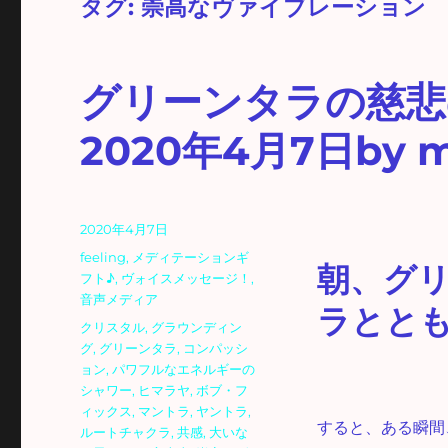
タグ:
崇高なヴァイブレーション
グリーンタラの慈悲
2020年4月7日by m
投
2020年4月7日
稿
カ
feeling
,
メディテーションギ
朝、グ
日:
テ
フト♪
,
ヴォイスメッセージ！
,
ゴ
音声メディア
ラとと
リ
タ
クリスタル
,
グラウンディン
ー
グ
グ
,
グリーンタラ
,
コンパッシ
ョン
,
パワフルなエネルギーの
シャワー
,
ヒマラヤ
,
ボブ・フ
ィックス
,
マントラ
,
ヤントラ
,
すると、ある瞬間
ルートチャクラ
,
共感
,
大いな