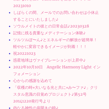
20231010
しばらくの間、メールでのお問い合わせは小休止
することにいたしました♪
ソウルメイトの彼との日常会話♪20230328
記憶に残る貴重なメディテーション体験♪
ツルツルぽ〜ん♪とエネルギーの解放が超簡単！
軽やかに変容できるイメージが到着！！！
祝20221023
惑星地球はヴァイブレーションが上昇中♪
2022年10月10日 Angelic Harmony Light イン
フォメーション
心からの感謝を込めて
「収穫の時⭐︎大いなる光と共に⭐︎み〜ファ♪」クリ
スタル意識の目覚めプロジェクト♪第52号
20141220発行号より
内なる神性の扉開きの時♪