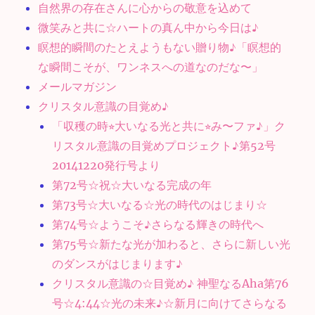
自然界の存在さんに心からの敬意を込めて
微笑みと共に☆ハートの真ん中から今日は♪
瞑想的瞬間のたとえようもない贈り物♪「瞑想的
な瞬間こそが、ワンネスへの道なのだな〜」
メールマガジン
クリスタル意識の目覚め♪
「収穫の時⭐︎大いなる光と共に⭐︎み〜ファ♪」ク
リスタル意識の目覚めプロジェクト♪第52号
20141220発行号より
第72号☆祝☆大いなる完成の年
第73号☆大いなる☆光の時代のはじまり☆
第74号☆ようこそ♪さらなる輝きの時代へ
第75号☆新たな光が加わると、さらに新しい光
のダンスがはじまります♪
クリスタル意識の☆目覚め♪ 神聖なるAha第76
号☆4:44☆光の未来♪☆新月に向けてさらなる