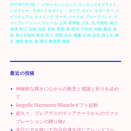
投
カ
2017年7月13日
☆Tel☆セッション☆
,
エッセンスオブライト
,
稿
テ
タ
レクチャー、サポート＆ガイド
ガイア
,
ガイド
,
サポーター
,
ス
日:
ゴ
グ
ピリチュアル
,
タイミング
,
テーマ
,
ハードル
,
ブループリント
,
ヴ
リ
ァイブレーション
,
ヴェール
,
上昇
,
世界観
,
人生
,
光
,
可能性
,
喜び
,
ー
地球
,
学び
,
宝物
,
惑星
,
意味
,
意図
,
扉
,
探求
,
方向性
,
明確
,
最高
,
未
来
,
母なる地球
,
発見
,
答え
,
習熟
,
自分
,
葛藤
,
計画
,
設定
,
超える
,
輝
き
,
連関
,
進化
,
道
,
選択
,
難易度
,
難題
最近の投稿
神秘的な輝きに心からの敬意と感謝と祈りを込め
て
Angelic Harmony Miracleギフト起動
超久々、プレアデスのディアナーラからのヴァイ
ブレーションの贈り物♪
余計な力を抜いて自分自身を信じてレッツゴー