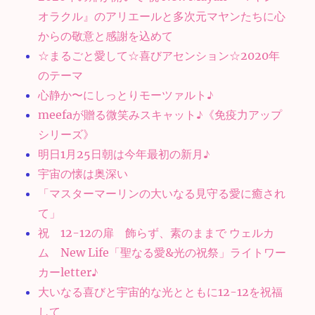
オラクル』のアリエールと多次元マヤンたちに心
からの敬意と感謝を込めて
☆まるごと愛して☆喜びアセンション☆2020年
のテーマ
心静か〜にしっとりモーツァルト♪
meefaが贈る微笑みスキャット♪《免疫力アップ
シリーズ》
明日1月25日朝は今年最初の新月♪
宇宙の懐は奥深い
「マスターマーリンの大いなる見守る愛に癒され
て」
祝 12-12の扉 飾らず、素のままで ウェルカ
ム New Life「聖なる愛&光の祝祭」ライトワー
カーletter♪
大いなる喜びと宇宙的な光とともに12-12を祝福
して