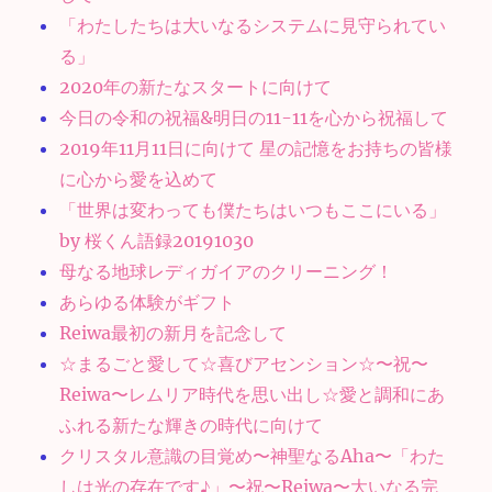
「わたしたちは大いなるシステムに見守られてい
る」
2020年の新たなスタートに向けて
今日の令和の祝福&明日の11-11を心から祝福して
2019年11月11日に向けて 星の記憶をお持ちの皆様
に心から愛を込めて
「世界は変わっても僕たちはいつもここにいる」
by 桜くん語録20191030
母なる地球レディガイアのクリーニング！
あらゆる体験がギフト
Reiwa最初の新月を記念して
☆まるごと愛して☆喜びアセンション☆〜祝〜
Reiwa〜レムリア時代を思い出し☆愛と調和にあ
ふれる新たな輝きの時代に向けて
クリスタル意識の目覚め〜神聖なるAha〜「わた
しは光の存在です♪」〜祝〜Reiwa〜大いなる完