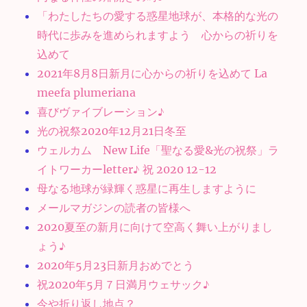
「わたしたちの愛する惑星地球が、本格的な光の
時代に歩みを進められますよう 心からの祈りを
込めて
2021年8月8日新月に心からの祈りを込めて La
meefa plumeriana
喜びヴァイブレーション♪
光の祝祭2020年12月21日冬至
ウェルカム New Life「聖なる愛&光の祝祭」ラ
イトワーカーletter♪ 祝 2020 12-12
母なる地球が緑輝く惑星に再生しますように
メールマガジンの読者の皆様へ
2020夏至の新月に向けて空高く舞い上がりまし
ょう♪
2020年5月23日新月おめでとう
祝2020年5月７日満月ウェサック♪
今や折り返し地点？