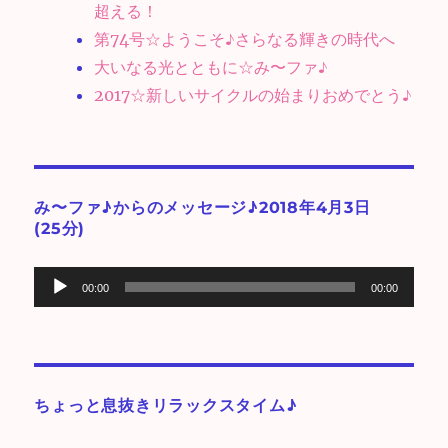
超える！
第74号☆ようこそ♪さらなる輝きの時代へ
大いなる光とともに☆み〜ファ♪
2017☆新しいサイクルの始まりおめでとう♪
み〜ファ♪からのメッセージ♪2018年4月3日
(25分)
音
00:00
00:00
声
プ
レ
ー
ちょっと息抜きリラックスタイム♪
ヤ
ー