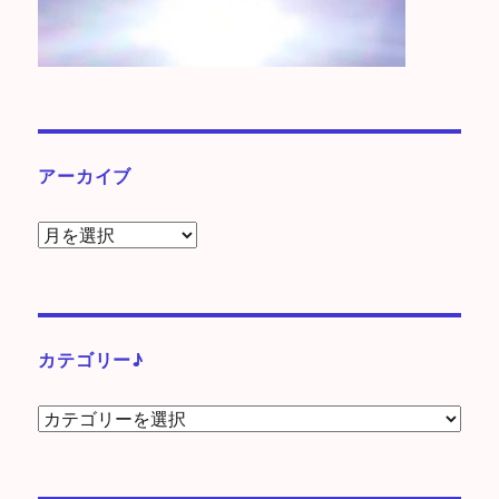
アーカイブ
ア
ー
カ
イ
ブ
カテゴリー♪
カ
テ
ゴ