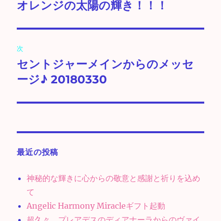
の
オレンジの太陽の輝き！！！
ナ
投
ビ
稿:
ゲ
次
セントジャーメインからのメッセ
次
ー
の
ージ♪ 20180330
シ
投
稿:
ョ
ン
最近の投稿
神秘的な輝きに心からの敬意と感謝と祈りを込め
て
Angelic Harmony Miracleギフト起動
超久々、プレアデスのディアナーラからのヴァイ