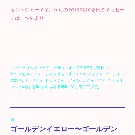
セントジャーメインからの20180330今日のメッセー
ジはこちらより
投
投
カ
エンジェリックハーモニーライト♪
2018年3月30日
稿
稿
タ
テ
feeling
,
メディテーションギフト♪
I am
,
アイアム
,
ゴールド
者
日:
グ
ゴ
の輝き
,
サードアイ
,
セントジャーメイン
,
レディガイア
,
ヴァイオ
リ
レットの炎
,
惑星地球
,
母なる地球
,
父なる宇宙
,
瞑想
ー
投
前
稿
ゴールデンイエロー〜ゴールデン
前