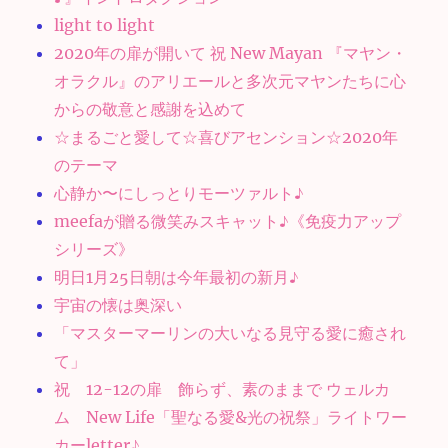
light to light
2020年の扉が開いて 祝 New Mayan 『マヤン・
オラクル』のアリエールと多次元マヤンたちに心
からの敬意と感謝を込めて
☆まるごと愛して☆喜びアセンション☆2020年
のテーマ
心静か〜にしっとりモーツァルト♪
meefaが贈る微笑みスキャット♪《免疫力アップ
シリーズ》
明日1月25日朝は今年最初の新月♪
宇宙の懐は奥深い
「マスターマーリンの大いなる見守る愛に癒され
て」
祝 12-12の扉 飾らず、素のままで ウェルカ
ム New Life「聖なる愛&光の祝祭」ライトワー
カーletter♪