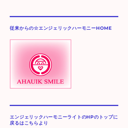
テ
ゴ
リ
ー
従来からの☆エンジェリックハーモニーHOME
♪
エンジェリックハーモニーライトのHPのトップに
戻るはこちらより