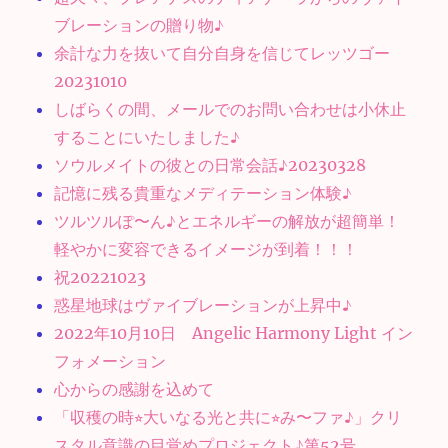
ブレーションの贈り物♪
余計な力を抜いて自分自身を信じてレッツゴー
20231010
しばらくの間、メールでのお問い合わせは小休止
することにいたしました♪
ソウルメイトの彼との日常会話♪20230328
記憶に残る貴重なメディテーション体験♪
ツルツルぽ〜ん♪とエネルギーの解放が超簡単！
軽やかに変容できるイメージが到着！！！
祝20221023
惑星地球はヴァイブレーションが上昇中♪
2022年10月10日 Angelic Harmony Light イン
フォメーション
心からの感謝を込めて
「収穫の時⭐︎大いなる光と共に⭐︎み〜ファ♪」クリ
スタル意識の目覚めプロジェクト♪第52号