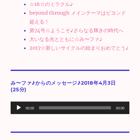
☆16☆のミラクル♪
beyond through メインテーマはビヨンド
超える！
第74号☆ようこそ♪さらなる輝きの時代へ
大いなる光とともに☆み〜ファ♪
2017☆新しいサイクルの始まりおめでとう♪
み〜ファ♪からのメッセージ♪2018年4月3日
(25分)
音
00:00
00:00
声
プ
レ