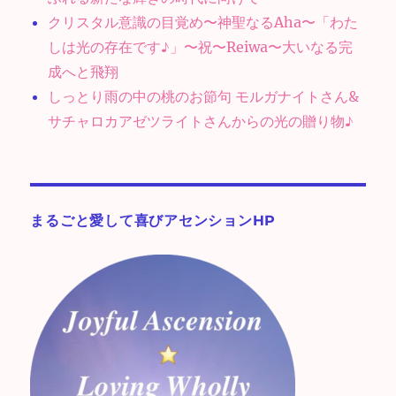
クリスタル意識の目覚め〜神聖なるAha〜「わた
しは光の存在です♪」〜祝〜Reiwa〜大いなる完
成へと飛翔
しっとり雨の中の桃のお節句 モルガナイトさん&
サチャロカアゼツライトさんからの光の贈り物♪
まるごと愛して喜びアセンションHP