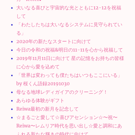
大いなる喜びと宇宙的な光とともに12-12を祝福
して
「わたしたちは大いなるシステムに見守られてい
る」
2020年の新たなスタートに向けて
今日の令和の祝福&明日の11-11を心から祝福して
2019年11月11日に向けて 星の記憶をお持ちの皆様
に心から愛を込めて
「世界は変わっても僕たちはいつもここにいる」
by 桜くん語録20191030
母なる地球レディガイアのクリーニング！
あらゆる体験がギフト
Reiwa最初の新月を記念して
☆まるごと愛して☆喜びアセンション☆〜祝〜
Reiwa〜レムリア時代を思い出し☆愛と調和にあ
ふれる新たな輝きの時代に向けて