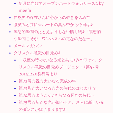
新月に向けてオープンハートヴォカリーズ2 by
meefa
自然界の存在さんに心からの敬意を込めて
微笑みと共に☆ハートの真ん中から今日は♪
瞑想的瞬間のたとえようもない贈り物♪「瞑想的
な瞬間こそが、ワンネスへの道なのだな〜」
メールマガジン
クリスタル意識の目覚め♪
「収穫の時⭐︎大いなる光と共に⭐︎み〜ファ♪」ク
リスタル意識の目覚めプロジェクト♪第52号
20141220発行号より
第72号☆祝☆大いなる完成の年
第73号☆大いなる☆光の時代のはじまり☆
第74号☆ようこそ♪さらなる輝きの時代へ
第75号☆新たな光が加わると、さらに新しい光
のダンスがはじまります♪