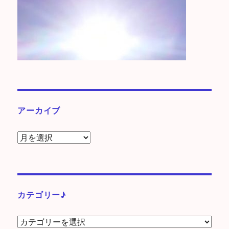
アーカイブ
ア
ー
カ
イ
ブ
カテゴリー♪
カ