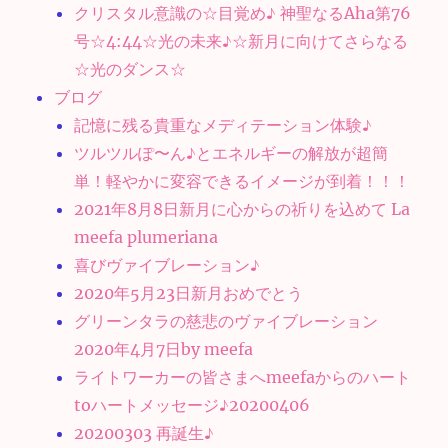
クリスタル意識の☆目覚め♪ 神聖なるAha第76
号☆4:44☆光の未来♪☆新月に向けてさらなる
☆光のダンス☆
ブログ
記憶に残る貴重なメディテーション体験♪
ツルツルぽ〜ん♪とエネルギーの解放が超簡
単！軽やかに変容できるイメージが到着！！！
2021年8月8日新月に心からの祈りを込めて La
meefa plumeriana
喜びヴァイブレーション♪
2020年5月23日新月おめでとう
グリーンタラの慈悲のヴァイブレーション
2020年4月7日by meefa
ライトワーカーの皆さまへmeefaからのハート
toハートメッセージ♪20200406
20200303 再誕生♪