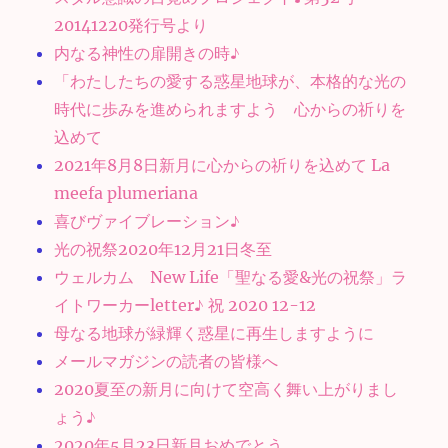
20141220発行号より
内なる神性の扉開きの時♪
「わたしたちの愛する惑星地球が、本格的な光の
時代に歩みを進められますよう 心からの祈りを
込めて
2021年8月8日新月に心からの祈りを込めて La
meefa plumeriana
喜びヴァイブレーション♪
光の祝祭2020年12月21日冬至
ウェルカム New Life「聖なる愛&光の祝祭」ラ
イトワーカーletter♪ 祝 2020 12-12
母なる地球が緑輝く惑星に再生しますように
メールマガジンの読者の皆様へ
2020夏至の新月に向けて空高く舞い上がりまし
ょう♪
2020年5月23日新月おめでとう