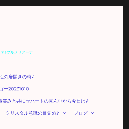
ファ♪プルメリアーナ
性の扉開きの時♪
20231010
微笑みと共に☆ハートの真ん中から今日は♪
クリスタル意識の目覚め♪
ブログ