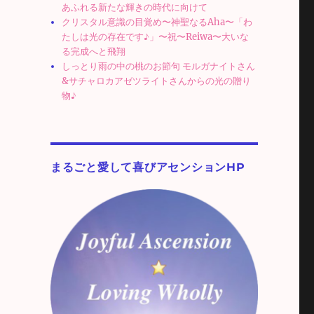
あふれる新たな輝きの時代に向けて
クリスタル意識の目覚め〜神聖なるAha〜「わ
たしは光の存在です♪」〜祝〜Reiwa〜大いな
る完成へと飛翔
しっとり雨の中の桃のお節句 モルガナイトさん
&サチャロカアゼツライトさんからの光の贈り
物♪
まるごと愛して喜びアセンションHP