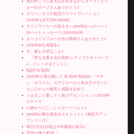
海の向こうに富士山を仰ぎながらターコイズブ
ルーのオーブさんありがとう♪
グリーンタラの慈悲のヴァイブレーション
2020年4月7日by meefa
ライトワーカーの皆さまへmeefaからのハート
toハートメッセージ♪20200406
ターコイズブルーの光の球体さんありがとう♪
20200303 再誕生♪
今、最も大切なこと♪
『聖なる愛＆光の祝祭 レディマスターコース
♪』イントロダクション
light to light
2020年の扉が開いて 祝 New Mayan 『マヤ
ン・オラクル』のアリエールと多次元マヤンた
ちに心からの敬意と感謝を込めて
☆まるごと愛して☆喜びアセンション☆2020年
のテーマ
心静か〜にしっとりモーツァルト♪
meefaが贈る微笑みスキャット♪《免疫力アッ
プシリーズ》
明日1月25日朝は今年最初の新月♪
宇宙の懐は奥深い