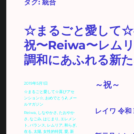
タグ:
統合
☆まるごと愛して☆
祝〜Reiwa〜レ
調和にあふれる新た
～祝～
投
2019年5月1日
稿
カ
☆まるごと愛して☆喜びアセ
日:
テ
ンション☆
,
おめでとう♪
,
メー
ゴ
ルマガジン
レイワ 令和 
リ
タ
Reiwa
,
しなやかさ
,
たおやか
ー
グ
さ
,
なごみ
,
はじまり
,
エレメン
ト
,
バランス
,
レムリア
,
和らぎ
,
在る
,
太陽
,
女性的特質
,
愛
,
新