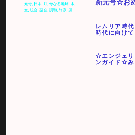
新元号☆お
元号
,
日本
,
月
,
母なる地球
,
水
,
空
,
統合
,
融合
,
調和
,
静寂
,
風
レムリア時代
時代に向けて
☆エンジェリ
ンガイド☆み