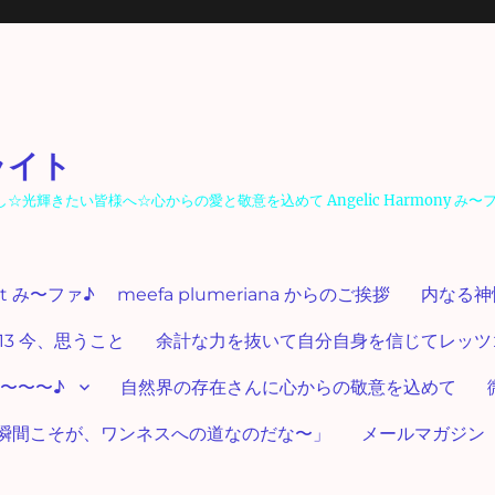
ライト
輝きたい皆様へ☆心からの愛と敬意を込めて Angelic Harmony み〜
ut み〜ファ♪ meefa plumeriana からのご挨拶
内なる神
13 今、思うこと
余計な力を抜いて自分自身を信じてレッツゴー
〜〜〜♪
自然界の存在さんに心からの敬意を込めて
瞬間こそが、ワンネスへの道なのだな〜」
メールマガジン