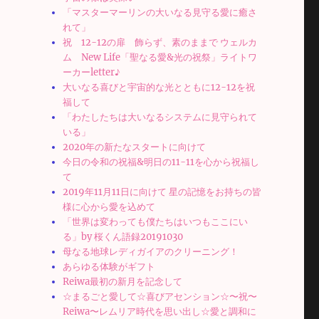
「マスターマーリンの大いなる見守る愛に癒さ
れて」
祝 12-12の扉 飾らず、素のままで ウェルカ
ム New Life「聖なる愛&光の祝祭」ライトワ
ーカーletter♪
大いなる喜びと宇宙的な光とともに12-12を祝
福して
「わたしたちは大いなるシステムに見守られて
いる」
2020年の新たなスタートに向けて
今日の令和の祝福&明日の11-11を心から祝福し
て
2019年11月11日に向けて 星の記憶をお持ちの皆
様に心から愛を込めて
「世界は変わっても僕たちはいつもここにい
る」by 桜くん語録20191030
母なる地球レディガイアのクリーニング！
あらゆる体験がギフト
Reiwa最初の新月を記念して
☆まるごと愛して☆喜びアセンション☆〜祝〜
Reiwa〜レムリア時代を思い出し☆愛と調和に