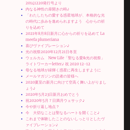
20141220発行号より
内なる神性の扉開きの時♪
「わたしたちの愛する惑星地球が、本格的な光
の時代に歩みを進められますよう 心からの祈
の
りを込めて
2021年8月8日新月に心からの祈りを込めて La
meefa plumeriana
喜びヴァイブレーション♪
光の祝祭2020年12月21日冬至
ョ
ウェルカム New Life「聖なる愛&光の祝祭」
ライトワーカーletter♪ 祝 2020 12-12
母なる地球が緑輝く惑星に再生しますように
メールマガジンの読者の皆様へ
2020夏至の新月に向けて空高く舞い上がりまし
ょう♪
2020年5月23日新月おめでとう
祝2020年5月７日満月ウェサック♪
今や折り返し地点？
今 大切なことは聖なるハートを開くこと♪
これまで体験したことのないしっとりとしたヴ
ァイブレーション♪