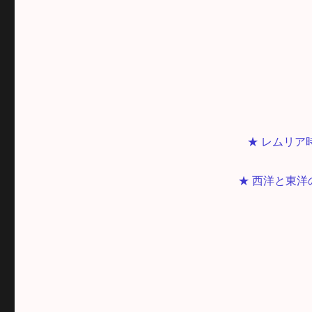
★ レムリ
★ 西洋と東