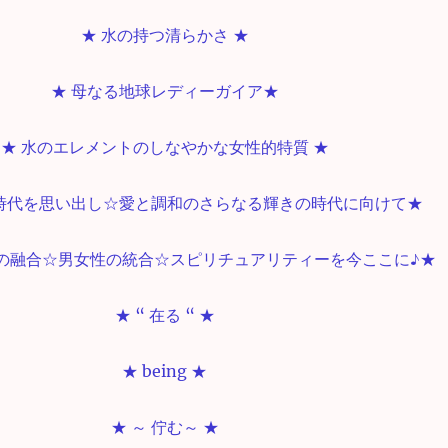
★ 水の持つ清らかさ ★
★ 母なる地球レディーガイア★
★ 水のエレメントのしなやかな女性的特質 ★
ア時代を思い出し☆愛と調和のさらなる輝きの時代に向けて★
洋の融合☆男女性の統合☆スピリチュアリティーを今ここに♪★
★ “ 在る “ ★
★ being ★
★ ～ 佇む～ ★