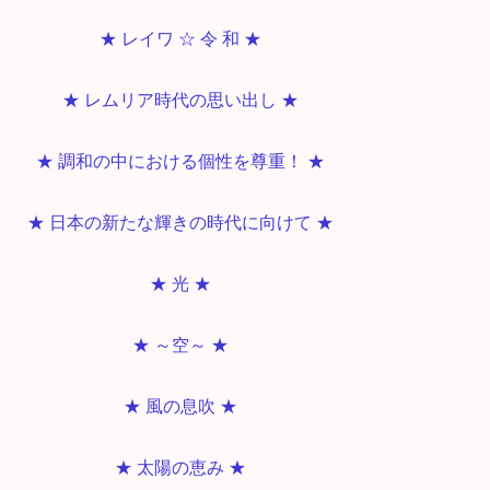
★ レイワ ☆ 令 和 ★
★ レムリア時代の思い出し ★
★ 調和の中における個性を尊重！ ★
★ 日本の新たな輝きの時代に向けて ★
★ 光 ★
★ ～空～ ★
★ 風の息吹 ★
★ 太陽の恵み ★