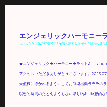
エンジェリックハーモニー
わたしたちは光の存在です♪ 宇宙と調和しながら☆目覚め進化し☆光
★エンジェリック★ハーモニー★ライト♪
abo
アクセスいただきありがとうございます。2023 07
天使様に導かれるようにしてお気楽極楽ラララのラ
瞑想的瞬間のたとえようもない贈り物♪「瞑想的な