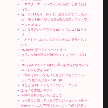
「マスターマーリンの大いなる見守る愛に癒さ
れて」
祝 12-12の扉 飾らず、素のままで ウェルカ
ム New Life「聖なる愛&光の祝祭」ライトワ
ーカーletter♪
大いなる喜びと宇宙的な光とともに12-12を祝
福して
「わたしたちは大いなるシステムに見守られて
いる」
2020年の新たなスタートに向けて
今日の令和の祝福&明日の11-11を心から祝福し
て
2019年11月11日に向けて 星の記憶をお持ちの皆
様に心から愛を込めて
「世界は変わっても僕たちはいつもここにい
る」by 桜くん語録20191030
母なる地球レディガイアのクリーニング！
あらゆる体験がギフト
Reiwa最初の新月を記念して
☆まるごと愛して☆喜びアセンション☆〜祝〜
Reiwa〜レムリア時代を思い出し☆愛と調和に