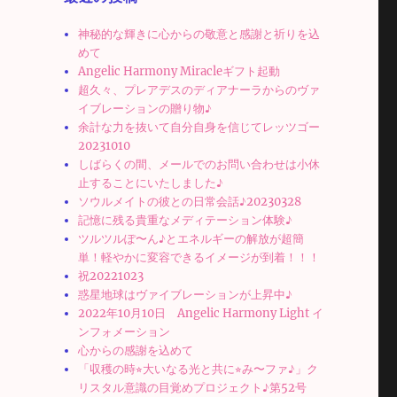
神秘的な輝きに心からの敬意と感謝と祈りを込
めて
Angelic Harmony Miracleギフト起動
超久々、プレアデスのディアナーラからのヴァ
イブレーションの贈り物♪
余計な力を抜いて自分自身を信じてレッツゴー
20231010
しばらくの間、メールでのお問い合わせは小休
止することにいたしました♪
ソウルメイトの彼との日常会話♪20230328
記憶に残る貴重なメディテーション体験♪
ツルツルぽ〜ん♪とエネルギーの解放が超簡
単！軽やかに変容できるイメージが到着！！！
祝20221023
惑星地球はヴァイブレーションが上昇中♪
2022年10月10日 Angelic Harmony Light イ
ンフォメーション
心からの感謝を込めて
「収穫の時⭐︎大いなる光と共に⭐︎み〜ファ♪」ク
リスタル意識の目覚めプロジェクト♪第52号