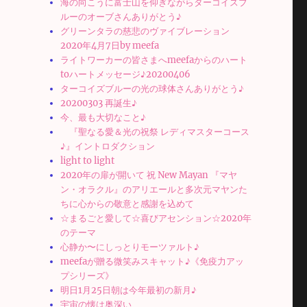
海の向こうに富士山を仰ぎながらターコイズブ
ルーのオーブさんありがとう♪
グリーンタラの慈悲のヴァイブレーション
2020年4月7日by meefa
ライトワーカーの皆さまへmeefaからのハート
toハートメッセージ♪20200406
ターコイズブルーの光の球体さんありがとう♪
20200303 再誕生♪
今、最も大切なこと♪
『聖なる愛＆光の祝祭 レディマスターコース
♪』イントロダクション
light to light
2020年の扉が開いて 祝 New Mayan 『マヤ
ン・オラクル』のアリエールと多次元マヤンた
ちに心からの敬意と感謝を込めて
☆まるごと愛して☆喜びアセンション☆2020年
のテーマ
心静か〜にしっとりモーツァルト♪
meefaが贈る微笑みスキャット♪《免疫力アッ
プシリーズ》
明日1月25日朝は今年最初の新月♪
宇宙の懐は奥深い