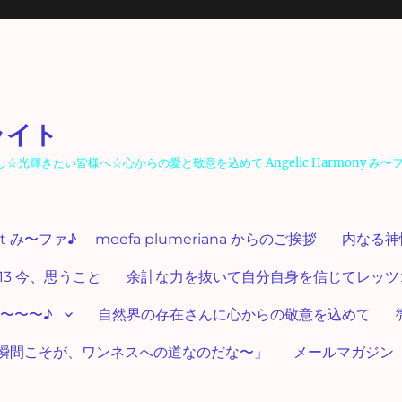
ライト
輝きたい皆様へ☆心からの愛と敬意を込めて Angelic Harmony み〜
ut み〜ファ♪ meefa plumeriana からのご挨拶
内なる神
13 今、思うこと
余計な力を抜いて自分自身を信じてレッツゴー
〜〜〜♪
自然界の存在さんに心からの敬意を込めて
瞬間こそが、ワンネスへの道なのだな〜」
メールマガジン