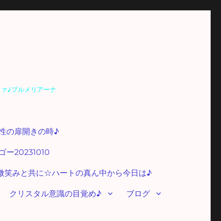
ファ♪プルメリアーナ
性の扉開きの時♪
20231010
微笑みと共に☆ハートの真ん中から今日は♪
クリスタル意識の目覚め♪
ブログ