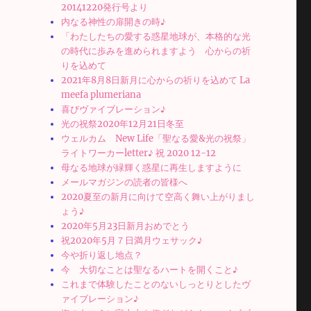
20141220発行号より
内なる神性の扉開きの時♪
「わたしたちの愛する惑星地球が、本格的な光
の時代に歩みを進められますよう 心からの祈
りを込めて
2021年8月8日新月に心からの祈りを込めて La
meefa plumeriana
喜びヴァイブレーション♪
光の祝祭2020年12月21日冬至
ウェルカム New Life「聖なる愛&光の祝祭」
ライトワーカーletter♪ 祝 2020 12-12
母なる地球が緑輝く惑星に再生しますように
メールマガジンの読者の皆様へ
2020夏至の新月に向けて空高く舞い上がりまし
ょう♪
2020年5月23日新月おめでとう
祝2020年5月７日満月ウェサック♪
今や折り返し地点？
今 大切なことは聖なるハートを開くこと♪
これまで体験したことのないしっとりとしたヴ
ァイブレーション♪