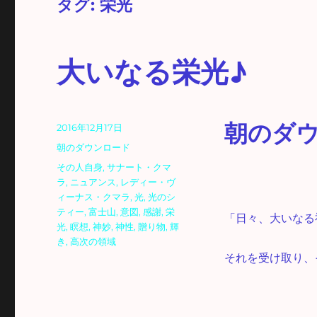
タグ:
栄光
大いなる栄光♪
朝のダウ
投
2016年12月17日
稿
カ
朝のダウンロード
日:
テ
タ
その人自身
,
サナート・クマ
ゴ
グ
ラ
,
ニュアンス
,
レディー・ヴ
リ
ィーナス・クマラ
,
光
,
光のシ
ー
ティー
,
富士山
,
意図
,
感謝
,
栄
「日々、大いなる
光
,
瞑想
,
神妙
,
神性
,
贈り物
,
輝
き
,
高次の領域
それを受け取り、