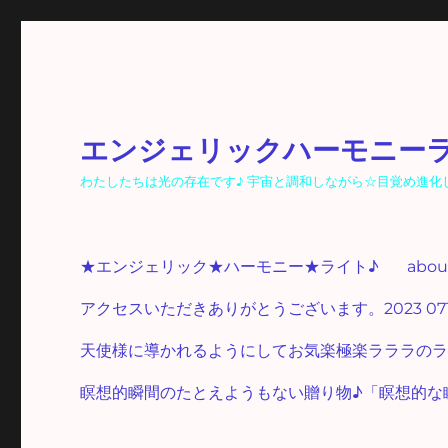
エンジェリックハーモニー
わたしたちは光の存在です♪ 宇宙と調和しながら☆目覚め進化し☆光
★エンジェリック★ハーモニー★ライト♪
abo
アクセスいただきありがとうございます。2023 07
天使様に導かれるようにしてお気楽極楽ラララのラ
瞑想的瞬間のたとえようもない贈り物♪「瞑想的な