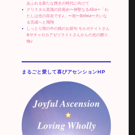
あふれる新たな輝きの時代に向けて
クリスタル意識の目覚め〜神聖なるAha〜「わ
たしは光の存在です♪」〜祝〜Reiwa〜大いな
る完成へと飛翔
しっとり雨の中の桃のお節句 モルガナイトさん
&サチャロカアゼツライトさんからの光の贈り
物♪
まるごと愛して喜びアセンションHP