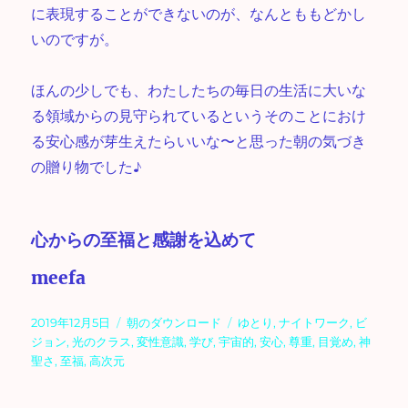
に表現することができないのが、なんとももどかし
いのですが。
ほんの少しでも、わたしたちの毎日の生活に大いな
る領域からの見守られているというそのことにおけ
る安心感が芽生えたらいいな〜と思った朝の気づき
の贈り物でした♪
心からの至福と感謝を込めて
meefa
投
カ
タ
2019年12月5日
朝のダウンロード
ゆとり
,
ナイトワーク
,
ビ
稿
テ
グ
ジョン
,
光のクラス
,
変性意識
,
学び
,
宇宙的
,
安心
,
尊重
,
目覚め
,
神
日:
ゴ
聖さ
,
至福
,
高次元
リ
ー