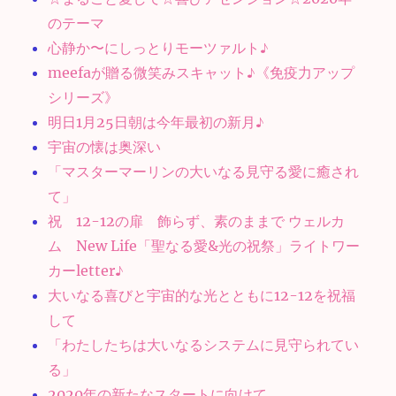
のテーマ
心静か〜にしっとりモーツァルト♪
meefaが贈る微笑みスキャット♪《免疫力アップ
シリーズ》
明日1月25日朝は今年最初の新月♪
宇宙の懐は奥深い
「マスターマーリンの大いなる見守る愛に癒され
て」
祝 12-12の扉 飾らず、素のままで ウェルカ
ム New Life「聖なる愛&光の祝祭」ライトワー
カーletter♪
大いなる喜びと宇宙的な光とともに12-12を祝福
して
「わたしたちは大いなるシステムに見守られてい
る」
2020年の新たなスタートに向けて