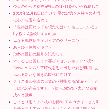
今日の令和の祝福&明日の11-11を心から祝福して
2019年11月11日に向けて 星の記憶をお持ちの皆様
に心から愛を込めて
「世界は変わっても僕たちはいつもここにいる」
by 桜くん語録20191030
母なる地球レディガイアのクリーニング！
あらゆる体験がギフト
Reiwa最初の新月を記念して
☆まるごと愛して☆喜びアセンション☆〜祝〜
Reiwa〜レムリア時代を思い出し☆愛と調和にあ
ふれる新たな輝きの時代に向けて
クリスタル意識の目覚め〜神聖なるAha〜「わた
しは光の存在です♪」〜祝〜Reiwa〜大いなる完
成へと飛翔
しっとり雨の中の桃のお節句 モルガナイトさん&
サチャロカアゼツライトさんからの光の贈り物♪