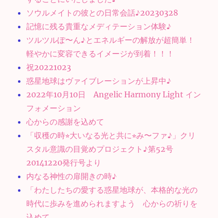
ソウルメイトの彼との日常会話♪20230328
記憶に残る貴重なメディテーション体験♪
ツルツルぽ〜ん♪とエネルギーの解放が超簡単！
軽やかに変容できるイメージが到着！！！
祝20221023
惑星地球はヴァイブレーションが上昇中♪
2022年10月10日 Angelic Harmony Light イン
フォメーション
心からの感謝を込めて
「収穫の時⭐︎大いなる光と共に⭐︎み〜ファ♪」クリ
スタル意識の目覚めプロジェクト♪第52号
20141220発行号より
内なる神性の扉開きの時♪
「わたしたちの愛する惑星地球が、本格的な光の
時代に歩みを進められますよう 心からの祈りを
込めて