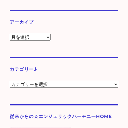
アーカイブ
ア
ー
カ
イ
ブ
カテゴリー♪
カ
テ
ゴ
リ
ー
従来からの☆エンジェリックハーモニーHOME
♪