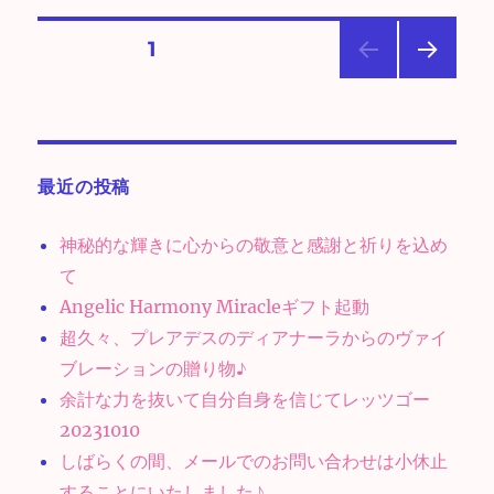
投
固定ページ
1
次の
稿
ペー
ジ
の
最近の投稿
ペ
神秘的な輝きに心からの敬意と感謝と祈りを込め
ー
て
Angelic Harmony Miracleギフト起動
ジ
超久々、プレアデスのディアナーラからのヴァイ
送
ブレーションの贈り物♪
余計な力を抜いて自分自身を信じてレッツゴー
り
20231010
しばらくの間、メールでのお問い合わせは小休止
することにいたしました♪