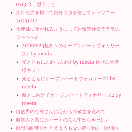
0713 今、思うこと
余計な力を抜いて自分自身を信じてレッツゴー
20231010
天使様に導かれるようにしてお気楽極楽ラララの
ラ〜〜〜♪
20180823超久々のオープンハートヴォカリー
ズ♪ by meefa
光とともにふわっふわ♪ by meefa 喜びの天使
様ギフト
光とともにオープンハートヴォカリーズ1 by
meefa
新月に向けてオープンハートヴォカリーズ2 by
meefa
自然界の存在さんに心からの敬意を込めて
微笑みと共に☆ハートの真ん中から今日は♪
瞑想的瞬間のたとえようもない贈り物♪「瞑想的