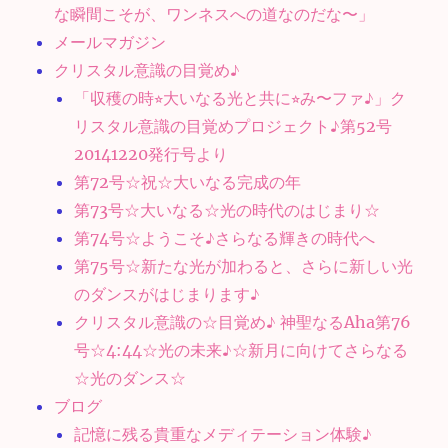
な瞬間こそが、ワンネスへの道なのだな〜」
メールマガジン
クリスタル意識の目覚め♪
「収穫の時⭐︎大いなる光と共に⭐︎み〜ファ♪」ク
リスタル意識の目覚めプロジェクト♪第52号
20141220発行号より
第72号☆祝☆大いなる完成の年
第73号☆大いなる☆光の時代のはじまり☆
第74号☆ようこそ♪さらなる輝きの時代へ
第75号☆新たな光が加わると、さらに新しい光
のダンスがはじまります♪
クリスタル意識の☆目覚め♪ 神聖なるAha第76
号☆4:44☆光の未来♪☆新月に向けてさらなる
☆光のダンス☆
ブログ
記憶に残る貴重なメディテーション体験♪