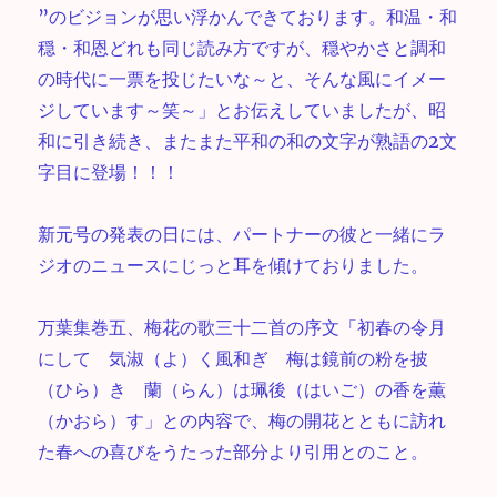
”のビジョンが思い浮かんできております。和温・和
穏・和恩どれも同じ読み方ですが、穏やかさと調和
の時代に一票を投じたいな～と、そんな風にイメー
ジしています～笑～」とお伝えしていましたが、昭
和に引き続き、またまた平和の和の文字が熟語の2文
字目に登場！！！
新元号の発表の日には、パートナーの彼と一緒にラ
ジオのニュースにじっと耳を傾けておりました。
万葉集巻五、梅花の歌三十二首の序文「初春の令月
にして 気淑（よ）く風和ぎ 梅は鏡前の粉を披
（ひら）き 蘭（らん）は珮後（はいご）の香を薫
（かおら）す」との内容で、梅の開花とともに訪れ
た春への喜びをうたった部分より引用とのこと。