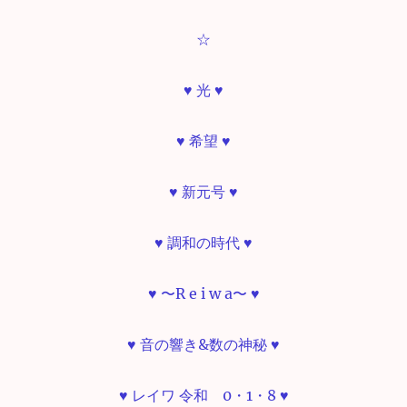
☆
♥ 光 ♥
♥ 希望 ♥
♥ 新元号 ♥
♥ 調和の時代 ♥
♥ 〜R e i w a〜 ♥
♥ 音の響き&数の神秘 ♥
♥ レイワ 令和 0・1・8 ♥