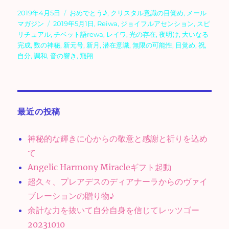
投
カ
2019年4月5日
おめでとう♪
,
クリスタル意識の目覚め
,
メール
稿
タ
テ
マガジン
2019年5月1日
,
Reiwa
,
ジョイフルアセンション
,
スピ
日:
グ
ゴ
リチュアル
,
チベット語rewa
,
レイワ
,
光の存在
,
夜明け
,
大いなる
リ
完成
,
数の神秘
,
新元号
,
新月
,
潜在意識
,
無限の可能性
,
目覚め
,
祝
,
ー
自分
,
調和
,
音の響き
,
飛翔
最近の投稿
神秘的な輝きに心からの敬意と感謝と祈りを込め
て
Angelic Harmony Miracleギフト起動
超久々、プレアデスのディアナーラからのヴァイ
ブレーションの贈り物♪
余計な力を抜いて自分自身を信じてレッツゴー
20231010