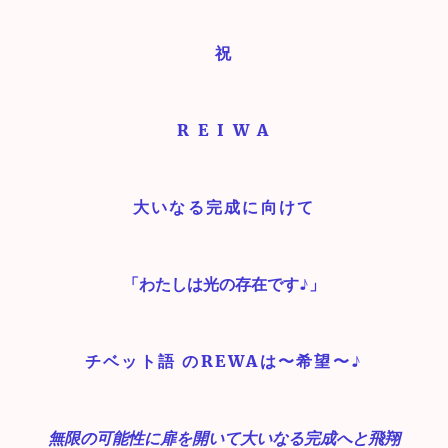
祝
R E I W A
大いなる完成に向けて
「わたしは光の存在です♪」
チベット語 のREWAは〜希望〜♪
無限の可能性に扉を開いて大いなる完成へと飛翔