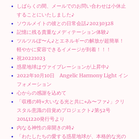
しばらくの間、メールでのお問い合わせは小休止
することにいたしました♪
ソウルメイトの彼との日常会話♪20230328
記憶に残る貴重なメディテーション体験♪
ツルツルぽ〜ん♪とエネルギーの解放が超簡単！
軽やかに変容できるイメージが到着！！！
祝20221023
惑星地球はヴァイブレーションが上昇中♪
2022年10月10日 Angelic Harmony Light イン
フォメーション
心からの感謝を込めて
「収穫の時⭐︎大いなる光と共に⭐︎み〜ファ♪」クリ
スタル意識の目覚めプロジェクト♪第52号
20141220発行号より
内なる神性の扉開きの時♪
「わたしたちの愛する惑星地球が、本格的な光の