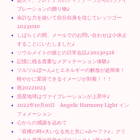
超久々、プレアデスのディアナーラからのヴァイ
ブレーションの贈り物♪
余計な力を抜いて自分自身を信じてレッツゴー
20231010
しばらくの間、メールでのお問い合わせは小休止
することにいたしました♪
ソウルメイトの彼との日常会話♪20230328
記憶に残る貴重なメディテーション体験♪
ツルツルぽ〜ん♪とエネルギーの解放が超簡単！
軽やかに変容できるイメージが到着！！！
祝20221023
惑星地球はヴァイブレーションが上昇中♪
2022年10月10日 Angelic Harmony Light イン
フォメーション
心からの感謝を込めて
「収穫の時⭐︎大いなる光と共に⭐︎み〜ファ♪」クリ