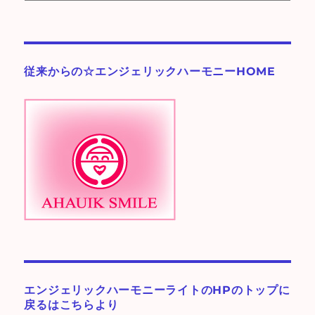
テ
ゴ
リ
ー
従来からの☆エンジェリックハーモニーHOME
♪
エンジェリックハーモニーライトのHPのトップに
戻るはこちらより