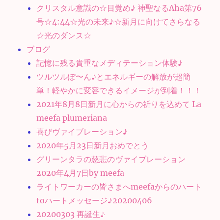
クリスタル意識の☆目覚め♪ 神聖なるAha第76
号☆4:44☆光の未来♪☆新月に向けてさらなる
☆光のダンス☆
ブログ
記憶に残る貴重なメディテーション体験♪
ツルツルぽ〜ん♪とエネルギーの解放が超簡
単！軽やかに変容できるイメージが到着！！！
2021年8月8日新月に心からの祈りを込めて La
meefa plumeriana
喜びヴァイブレーション♪
2020年5月23日新月おめでとう
グリーンタラの慈悲のヴァイブレーション
2020年4月7日by meefa
ライトワーカーの皆さまへmeefaからのハート
toハートメッセージ♪20200406
20200303 再誕生♪