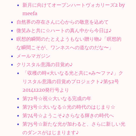
新月に向けてオープンハートヴォカリーズ2 by
meefa
自然界の存在さんに心からの敬意を込めて
微笑みと共に☆ハートの真ん中から今日は♪
瞑想的瞬間のたとえようもない贈り物♪「瞑想的
な瞬間こそが、ワンネスへの道なのだな〜」
メールマガジン
クリスタル意識の目覚め♪
「収穫の時⭐︎大いなる光と共に⭐︎み〜ファ♪」ク
リスタル意識の目覚めプロジェクト♪第52号
20141220発行号より
第72号☆祝☆大いなる完成の年
第73号☆大いなる☆光の時代のはじまり☆
第74号☆ようこそ♪さらなる輝きの時代へ
第75号☆新たな光が加わると、さらに新しい光
のダンスがはじまります♪