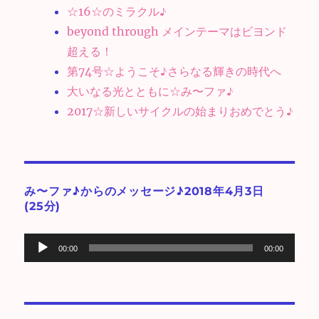
☆16☆のミラクル♪
beyond through メインテーマはビヨンド
超える！
第74号☆ようこそ♪さらなる輝きの時代へ
大いなる光とともに☆み〜ファ♪
2017☆新しいサイクルの始まりおめでとう♪
み〜ファ♪からのメッセージ♪2018年4月3日
(25分)
音
00:00
00:00
声
プ
レ