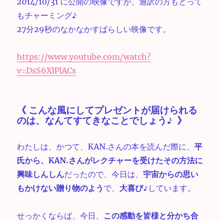
2014/10/31 に公開の映像ですが、通訳の方もとって
もチャーミング♪
27分29秒のなかなかすばらしい映像です。
https://www.youtube.com/watch?
v=DsS6XlPlACs
《 こんな風にしてプレゼントが届けられる
のは、なんてすてきなことでしょう♪ 》
わたしは、かつて、KAN.さんの本を読んだ際に、
平
氏から、KAN.さんがレクチャーを受けたその方法に
興味しんしん
だったので、今日は、
宇宙からの思い
もかけない贈り物のよう
で、
大喜び♪
しています。
せっかくならば、今日、
この感動を皆様と分かち合