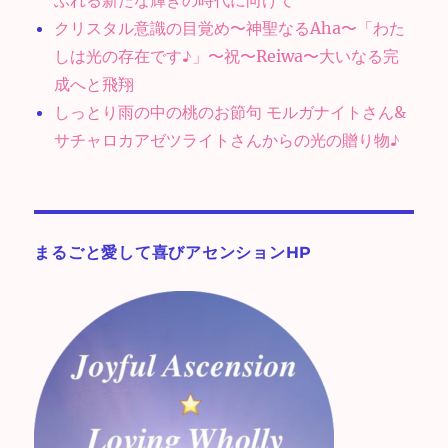
ふれる新たな輝きの時代に向けて
クリスタル意識の目覚め〜神聖なるAha〜「わた
しは光の存在です♪」〜祝〜Reiwa〜大いなる完
成へと飛翔
しっとり雨の中の桃のお節句 モルガナイトさん&
サチャロカアゼツライトさんからの光の贈り物♪
まるごと愛して喜びアセンションHP