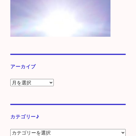
アーカイブ
ア
ー
カ
イ
ブ
カテゴリー♪
カ