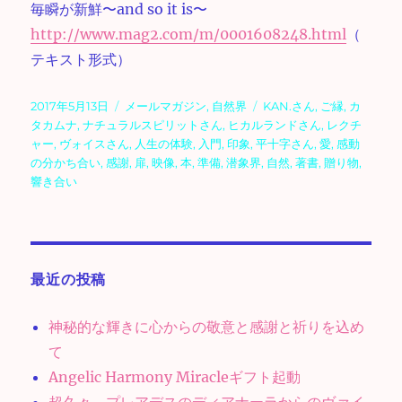
毎瞬が新鮮〜and so it is〜
http://www.mag2.com/m/0001608248.html
（
テキスト形式）
投
カ
タ
2017年5月13日
メールマガジン
,
自然界
KAN.さん
,
ご縁
,
カ
稿
テ
グ
タカムナ
,
ナチュラルスピリットさん
,
ヒカルランドさん
,
レクチ
日:
ゴ
ャー
,
ヴォイスさん
,
人生の体験
,
入門
,
印象
,
平十字さん
,
愛
,
感動
リ
の分かち合い
,
感謝
,
扉
,
映像
,
本
,
準備
,
潜象界
,
自然
,
著書
,
贈り物
,
ー
響き合い
最近の投稿
神秘的な輝きに心からの敬意と感謝と祈りを込め
て
Angelic Harmony Miracleギフト起動