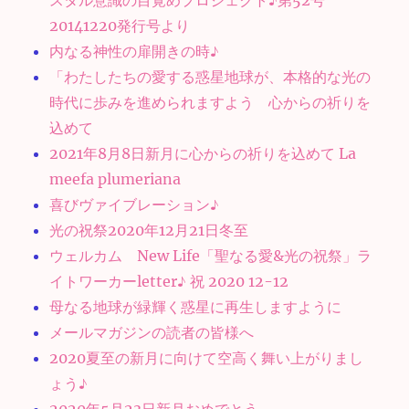
スタル意識の目覚めプロジェクト♪第52号
20141220発行号より
内なる神性の扉開きの時♪
「わたしたちの愛する惑星地球が、本格的な光の
時代に歩みを進められますよう 心からの祈りを
込めて
2021年8月8日新月に心からの祈りを込めて La
meefa plumeriana
喜びヴァイブレーション♪
光の祝祭2020年12月21日冬至
ウェルカム New Life「聖なる愛&光の祝祭」ラ
イトワーカーletter♪ 祝 2020 12-12
母なる地球が緑輝く惑星に再生しますように
メールマガジンの読者の皆様へ
2020夏至の新月に向けて空高く舞い上がりまし
ょう♪