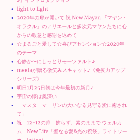
♪』イントロダクション
light to light
2020年の扉が開いて 祝 New Mayan 『マヤン・
オラクル』のアリエールと多次元マヤンたちに心
からの敬意と感謝を込めて
☆まるごと愛して☆喜びアセンション☆2020年
のテーマ
心静か〜にしっとりモーツァルト♪
meefaが贈る微笑みスキャット♪《免疫力アップ
シリーズ》
明日1月25日朝は今年最初の新月♪
宇宙の懐は奥深い
「マスターマーリンの大いなる見守る愛に癒され
て」
祝 12-12の扉 飾らず、素のままで ウェルカ
ム New Life「聖なる愛&光の祝祭」ライトワー