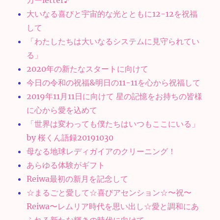
カーletter♪
大いなる喜びと宇宙的な光とともに12-12を祝福
して
「わたしたちは大いなるシステムに見守られてい
る」
2020年の新たなスタートに向けて
今日の令和の祝福&明日の11-11を心から祝福して
2019年11月11日に向けて 星の記憶をお持ちの皆様
に心から愛を込めて
「世界は変わっても僕たちはいつもここにいる」
by 桜くん語録20191030
母なる地球レディガイアのクリーニング！
あらゆる体験がギフト
Reiwa最初の新月を記念して
☆まるごと愛して☆喜びアセンション☆〜祝〜
Reiwa〜レムリア時代を思い出し☆愛と調和にあ