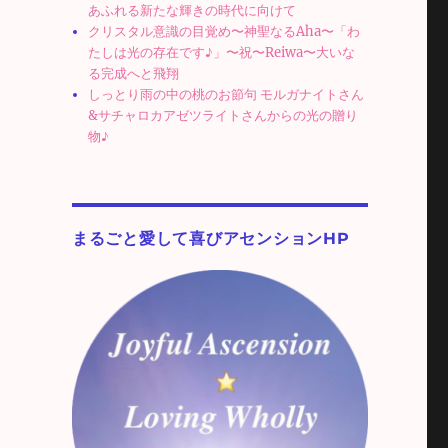
あふれる新たな輝きの時代に向けて
クリスタル意識の目覚め〜神聖なるAha〜「わ
たしは光の存在です♪」〜祝〜Reiwa〜大いな
る完成へと飛翔
しっとり雨の中の桃のお節句 モルガナイトさん
&サチャロカアゼツライトさんからの光の贈り
物♪
リ
まるごと愛して喜びアセンションHP