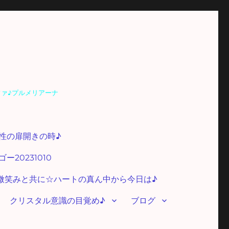
ファ♪プルメリアーナ
性の扉開きの時♪
20231010
微笑みと共に☆ハートの真ん中から今日は♪
クリスタル意識の目覚め♪
ブログ