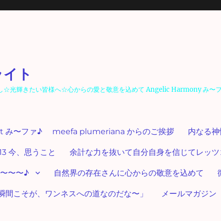
ライト
輝きたい皆様へ☆心からの愛と敬意を込めて Angelic Harmony み〜
ut み〜ファ♪ meefa plumeriana からのご挨拶
内なる神
13 今、思うこと
余計な力を抜いて自分自身を信じてレッツゴー
〜〜〜♪
自然界の存在さんに心からの敬意を込めて
瞬間こそが、ワンネスへの道なのだな〜」
メールマガジン