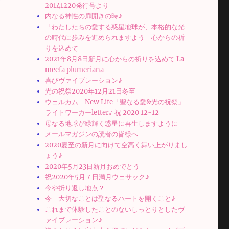
20141220発行号より
内なる神性の扉開きの時♪
「わたしたちの愛する惑星地球が、本格的な光
の時代に歩みを進められますよう 心からの祈
りを込めて
2021年8月8日新月に心からの祈りを込めて La
meefa plumeriana
喜びヴァイブレーション♪
光の祝祭2020年12月21日冬至
ウェルカム New Life「聖なる愛&光の祝祭」
ライトワーカーletter♪ 祝 2020 12-12
母なる地球が緑輝く惑星に再生しますように
メールマガジンの読者の皆様へ
2020夏至の新月に向けて空高く舞い上がりまし
ょう♪
2020年5月23日新月おめでとう
祝2020年5月７日満月ウェサック♪
今や折り返し地点？
今 大切なことは聖なるハートを開くこと♪
これまで体験したことのないしっとりとしたヴ
ァイブレーション♪