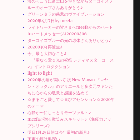
海の向こうに富士山を仰ぎながらターコイズブ
ルーのオーブさんありがとう♪
グリーンタラの慈悲のヴァイブレーション
2020年4月7日by meefa
ライトワーカーの皆さまへmeefaからのハート
toハートメッセージ♪20200406
在
ターコイズブルーの光の球体さんありがとう♪
20200303 再誕生♪
今、最も大切なこと♪
『聖なる愛＆光の祝祭 レディマスターコース
き
♪』イントロダクション
light to light
2020年の扉が開いて 祝 New Mayan 『マヤ
ン・オラクル』のアリエールと多次元マヤンた
ちに心からの敬意と感謝を込めて
☆まるごと愛して☆喜びアセンション☆2020年
のテーマ
心静か〜にしっとりモーツァルト♪
meefaが贈る微笑みスキャット♪《免疫力アッ
プシリーズ》
明日1月25日朝は今年最初の新月♪
宇宙の懐は奥深い