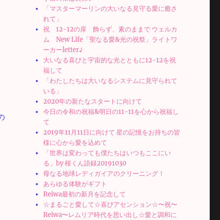
「マスターマーリンの大いなる見守る愛に癒さ
れて」
祝 12-12の扉 飾らず、素のままで ウェルカ
ム New Life「聖なる愛&光の祝祭」ライトワ
ーカーletter♪
大いなる喜びと宇宙的な光とともに12-12を祝
福して
「わたしたちは大いなるシステムに見守られて
いる」
2020年の新たなスタートに向けて
今日の令和の祝福&明日の11-11を心から祝福し
の
て
2019年11月11日に向けて 星の記憶をお持ちの皆
様に心から愛を込めて
「世界は変わっても僕たちはいつもここにい
る」by 桜くん語録20191030
母なる地球レディガイアのクリーニング！
あらゆる体験がギフト
Reiwa最初の新月を記念して
☆まるごと愛して☆喜びアセンション☆〜祝〜
Reiwa〜レムリア時代を思い出し☆愛と調和に