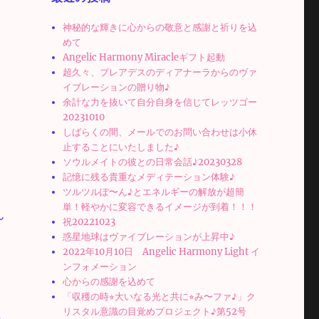
神秘的な輝きに心からの敬意と感謝と祈りを込
めて
Angelic Harmony Miracleギフト起動
モ
超久々、プレアデスのディアナーラからのヴァ
イブレーションの贈り物♪
余計な力を抜いて自分自身を信じてレッツゴー
20231010
しばらくの間、メールでのお問い合わせは小休
止することにいたしました♪
ソウルメイトの彼との日常会話♪20230328
記憶に残る貴重なメディテーション体験♪
ツルツルぽ〜ん♪とエネルギーの解放が超簡
単！軽やかに変容できるイメージが到着！！！
ん
祝20221023
惑星地球はヴァイブレーションが上昇中♪
2022年10月10日 Angelic Harmony Light イ
ンフォメーション
心からの感謝を込めて
「収穫の時⭐︎大いなる光と共に⭐︎み〜ファ♪」ク
リスタル意識の目覚めプロジェクト♪第52号
ま