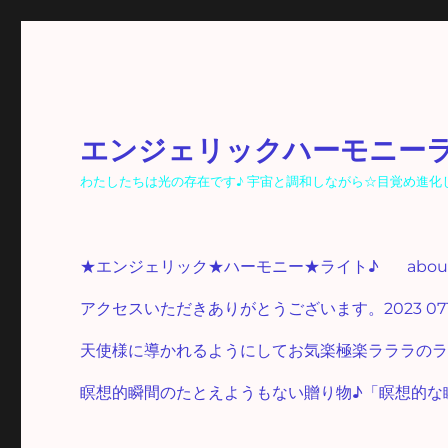
エンジェリックハーモニー
わたしたちは光の存在です♪ 宇宙と調和しながら☆目覚め進化し☆光
★エンジェリック★ハーモニー★ライト♪
abo
アクセスいただきありがとうございます。2023 07
天使様に導かれるようにしてお気楽極楽ラララのラ
瞑想的瞬間のたとえようもない贈り物♪「瞑想的な