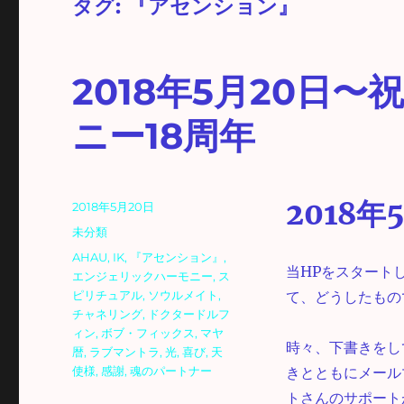
タグ:
『アセンション』
2018年5月20日
ニー18周年
2018年
投
2018年5月20日
稿
カ
未分類
日:
テ
タ
AHAU
,
IK
,
『アセンション』
,
ゴ
当HPをスタート
グ
エンジェリックハーモニー
,
ス
リ
ピリチュアル
,
ソウルメイト
,
て、どうしたもの
ー
チャネリング
,
ドクタードルフ
ィン
,
ボブ・フィックス
,
マヤ
時々、下書きをし
暦
,
ラブマントラ
,
光
,
喜び
,
天
使様
,
感謝
,
魂のパートナー
きとともにメール
トさんのサポート