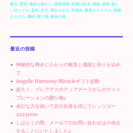
輝き
,
変容
,
微妙な味わい
,
惑星地球
,
意識の拡大
,
感覚
,
放射
,
新し
いサイクル
,
新年
,
次元
,
湧き上がり
,
目覚め
,
紫色のミラクル
,
細胞
さんたち
,
継続
,
贈り物
,
進化の旅
最近の投稿
神秘的な輝きに心からの敬意と感謝と祈りを込め
て
Angelic Harmony Miracleギフト起動
超久々、プレアデスのディアナーラからのヴァイ
ブレーションの贈り物♪
余計な力を抜いて自分自身を信じてレッツゴー
20231010
しばらくの間、メールでのお問い合わせは小休止
することにいたしました♪