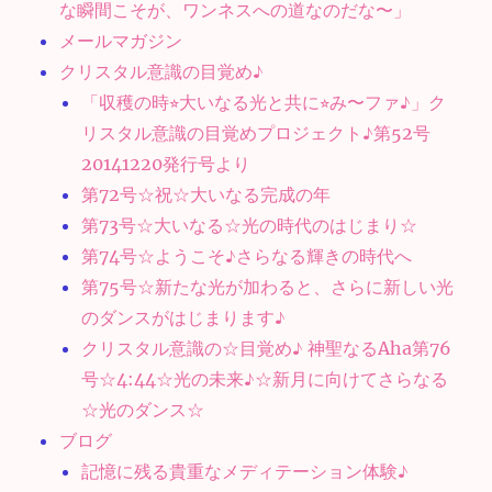
な瞬間こそが、ワンネスへの道なのだな〜」
メールマガジン
クリスタル意識の目覚め♪
「収穫の時⭐︎大いなる光と共に⭐︎み〜ファ♪」ク
リスタル意識の目覚めプロジェクト♪第52号
20141220発行号より
第72号☆祝☆大いなる完成の年
第73号☆大いなる☆光の時代のはじまり☆
第74号☆ようこそ♪さらなる輝きの時代へ
第75号☆新たな光が加わると、さらに新しい光
のダンスがはじまります♪
クリスタル意識の☆目覚め♪ 神聖なるAha第76
号☆4:44☆光の未来♪☆新月に向けてさらなる
☆光のダンス☆
ブログ
記憶に残る貴重なメディテーション体験♪