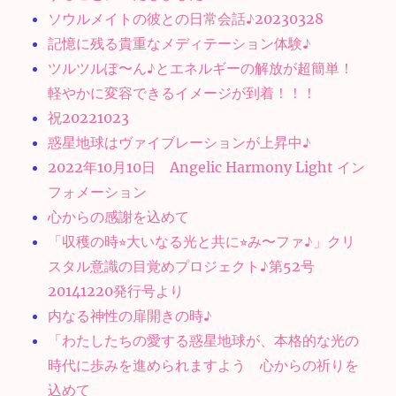
ソウルメイトの彼との日常会話♪20230328
記憶に残る貴重なメディテーション体験♪
ツルツルぽ〜ん♪とエネルギーの解放が超簡単！
軽やかに変容できるイメージが到着！！！
祝20221023
惑星地球はヴァイブレーションが上昇中♪
2022年10月10日 Angelic Harmony Light イン
フォメーション
心からの感謝を込めて
「収穫の時⭐︎大いなる光と共に⭐︎み〜ファ♪」クリ
スタル意識の目覚めプロジェクト♪第52号
20141220発行号より
内なる神性の扉開きの時♪
「わたしたちの愛する惑星地球が、本格的な光の
時代に歩みを進められますよう 心からの祈りを
込めて