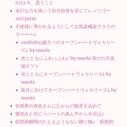
0713 今、思うこと
余計な力を抜いて自分自身を信じてレッツゴー
20231010
天使様に導かれるようにしてお気楽極楽ラララの
ラ〜〜〜♪
20180823超久々のオープンハートヴォカリー
ズ♪ by meefa
光とともにふわっふわ♪ by meefa 喜びの天使
様ギフト
光とともにオープンハートヴォカリーズ1 by
meefa
新月に向けてオープンハートヴォカリーズ2 by
meefa
自然界の存在さんに心からの敬意を込めて
微笑みと共に☆ハートの真ん中から今日は♪
瞑想的瞬間のたとえようもない贈り物♪「瞑想的