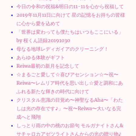
今日の令和の祝福&明日の11-11を心から祝福して
2019年11月11日に向けて 星の記憶をお持ちの皆様
に心から愛を込めて
「世界は変わっても僕たちはいつもここにいる」
by 桜くん語録20191030
母なる地球レディガイアのクリーニング！
あらゆる体験がギフト
Reiwa最初の新月を記念して
☆まるごと愛して☆喜びアセンション☆〜祝〜
Reiwa〜レムリア時代を思い出し☆愛と調和にあ
ふれる新たな輝きの時代に向けて
クリスタル意識の目覚め〜神聖なるAha〜「わた
しは光の存在です♪」〜祝〜Reiwa〜大いなる完
成へと飛翔
しっとり雨の中の桃のお節句 モルガナイトさん&
サチャロカアゼツライトさんからの光の贈り物♪