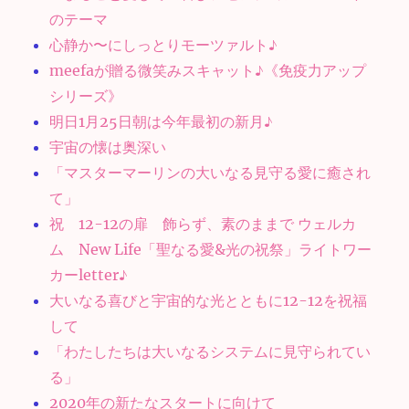
のテーマ
心静か〜にしっとりモーツァルト♪
meefaが贈る微笑みスキャット♪《免疫力アップ
シリーズ》
明日1月25日朝は今年最初の新月♪
宇宙の懐は奥深い
「マスターマーリンの大いなる見守る愛に癒され
て」
祝 12-12の扉 飾らず、素のままで ウェルカ
ム New Life「聖なる愛&光の祝祭」ライトワー
カーletter♪
大いなる喜びと宇宙的な光とともに12-12を祝福
して
「わたしたちは大いなるシステムに見守られてい
る」
2020年の新たなスタートに向けて