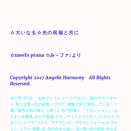
☆大いなる☆光の祝福と共に
☆meefa prana ☆み～ファ♪より
Copyright 2017 Angelic Harmony All Rights
Reserved.
投
カ
2017年1月1日
おめでとう♪
,
メールマガジン
,
朝のダウンロー
稿
テ
タ
ド
,
聖なる愛☆光の祝祭
2017
,
” 体験の質 が変化している “
,
☆
日:
ゴ
グ
濃い紫色の光の海☆
,
☆美しい光の領域☆
,
『アセンション』
,
は
リ
じまりを象徴
,
まか不思議
,
アセンディッドマスター
,
イオロス
,
ス
ー
タート
,
テーマ
,
パラス・アテナ(パラ・アテナ)
,
フォーカス
,
マー
リン
,
リアル
,
体験
,
光
,
光の分かち合い
,
光の島
,
光の祝福
,
内なる