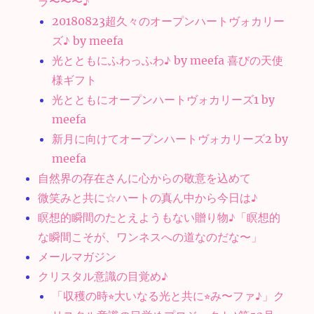
ラ〜〜〜♪
20180823超久々のオープンハートヴォカリー
ズ♪ by meefa
光とともにふわっふわ♪ by meefa 喜びの天使
様ギフト
光とともにオープンハートヴォカリーズ1 by
meefa
新月に向けてオープンハートヴォカリーズ2 by
meefa
自然界の存在さんに心からの敬意を込めて
微笑みと共に☆ハートの真ん中から今日は♪
瞑想的瞬間のたとえようもない贈り物♪「瞑想的
な瞬間こそが、ワンネスへの道なのだな〜」
メールマガジン
クリスタル意識の目覚め♪
「収穫の時⭐︎大いなる光と共に⭐︎み〜ファ♪」ク