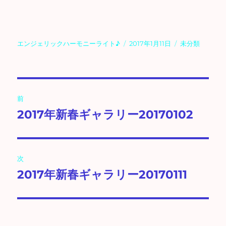
投
投
カ
エンジェリックハーモニーライト♪
2017年1月11日
未分類
稿
稿
テ
者
日:
ゴ
リ
ー
投
前
稿
2017年新春ギャラリー20170102
前
の
ナ
投
ビ
稿:
次
ゲ
2017年新春ギャラリー20170111
次
の
ー
投
シ
稿: