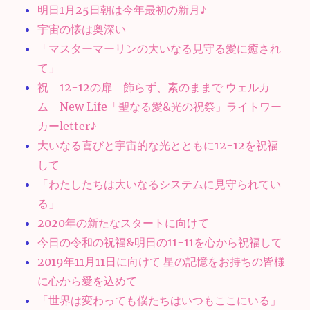
明日1月25日朝は今年最初の新月♪
宇宙の懐は奥深い
「マスターマーリンの大いなる見守る愛に癒され
て」
祝 12-12の扉 飾らず、素のままで ウェルカ
ム New Life「聖なる愛&光の祝祭」ライトワー
カーletter♪
大いなる喜びと宇宙的な光とともに12-12を祝福
して
「わたしたちは大いなるシステムに見守られてい
る」
2020年の新たなスタートに向けて
今日の令和の祝福&明日の11-11を心から祝福して
2019年11月11日に向けて 星の記憶をお持ちの皆様
に心から愛を込めて
「世界は変わっても僕たちはいつもここにいる」