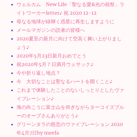
ウェルカム New Life「聖なる愛&光の祝祭」ラ
イトワーカーletter♪ 祝 2020 12-12
母なる地球が緑輝く惑星に再生しますように
メールマガジンの読者の皆様へ
2020夏至の新月に向けて空高く舞い上がりまし
ょう♪
2020年5月23日新月おめでとう
祝2020年5月７日満月ウェサック♪
今や折り返し地点？
今 大切なことは聖なるハートを開くこと♪
これまで体験したことのないしっとりとしたヴァ
イブレーション♪
海の向こうに富士山を仰ぎながらターコイズブル
ーのオーブさんありがとう♪
グリーンタラの慈悲のヴァイブレーション 2020
年4月7日by meefa