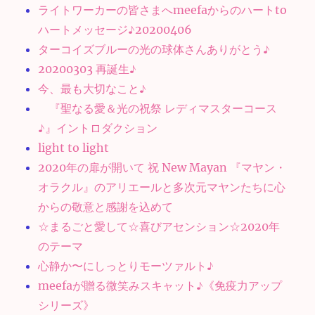
ライトワーカーの皆さまへmeefaからのハートto
ハートメッセージ♪20200406
ターコイズブルーの光の球体さんありがとう♪
20200303 再誕生♪
今、最も大切なこと♪
『聖なる愛＆光の祝祭 レディマスターコース
♪』イントロダクション
light to light
2020年の扉が開いて 祝 New Mayan 『マヤン・
オラクル』のアリエールと多次元マヤンたちに心
からの敬意と感謝を込めて
☆まるごと愛して☆喜びアセンション☆2020年
のテーマ
心静か〜にしっとりモーツァルト♪
meefaが贈る微笑みスキャット♪《免疫力アップ
シリーズ》