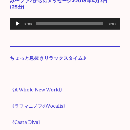
み〜ファ♪からのメッセージ♪2018年4月3日
(25分)
音
00:00
00:00
声
プ
レ
ー
ちょっと息抜きリラックスタイム♪
ヤ
ー
《A Whole New World》
《ラフマニノフのVocalis》
《Casta Diva》