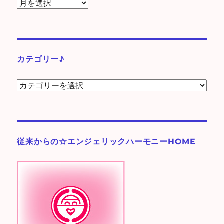
ア
ー
カ
イ
ブ
カテゴリー♪
カ
テ
ゴ
リ
ー
従来からの☆エンジェリックハーモニーHOME
♪