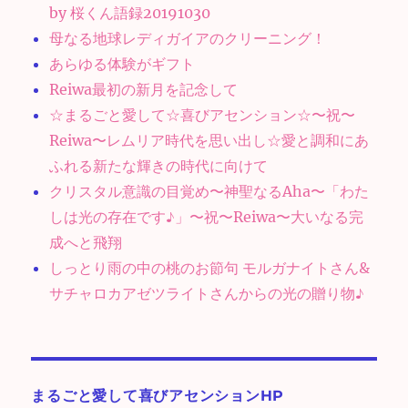
by 桜くん語録20191030
母なる地球レディガイアのクリーニング！
あらゆる体験がギフト
Reiwa最初の新月を記念して
☆まるごと愛して☆喜びアセンション☆〜祝〜
Reiwa〜レムリア時代を思い出し☆愛と調和にあ
ふれる新たな輝きの時代に向けて
クリスタル意識の目覚め〜神聖なるAha〜「わた
しは光の存在です♪」〜祝〜Reiwa〜大いなる完
成へと飛翔
しっとり雨の中の桃のお節句 モルガナイトさん&
サチャロカアゼツライトさんからの光の贈り物♪
まるごと愛して喜びアセンションHP