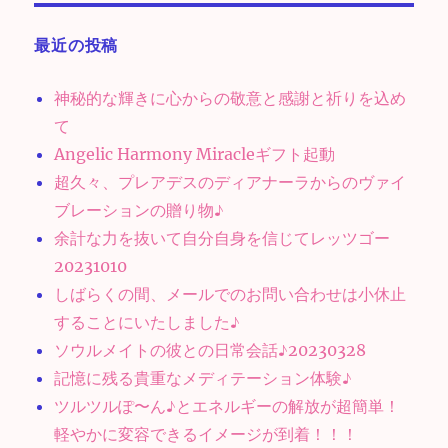
ョ
最近の投稿
ン
神秘的な輝きに心からの敬意と感謝と祈りを込め
て
Angelic Harmony Miracleギフト起動
超久々、プレアデスのディアナーラからのヴァイ
ブレーションの贈り物♪
余計な力を抜いて自分自身を信じてレッツゴー
20231010
しばらくの間、メールでのお問い合わせは小休止
することにいたしました♪
ソウルメイトの彼との日常会話♪20230328
記憶に残る貴重なメディテーション体験♪
ツルツルぽ〜ん♪とエネルギーの解放が超簡単！
軽やかに変容できるイメージが到着！！！