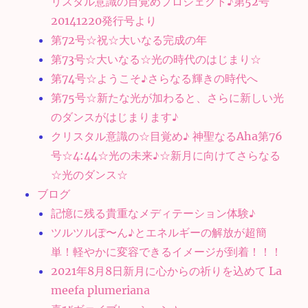
リスタル意識の目覚めプロジェクト♪第52号
20141220発行号より
第72号☆祝☆大いなる完成の年
第73号☆大いなる☆光の時代のはじまり☆
第74号☆ようこそ♪さらなる輝きの時代へ
第75号☆新たな光が加わると、さらに新しい光
のダンスがはじまります♪
クリスタル意識の☆目覚め♪ 神聖なるAha第76
号☆4:44☆光の未来♪☆新月に向けてさらなる
☆光のダンス☆
ブログ
記憶に残る貴重なメディテーション体験♪
ツルツルぽ〜ん♪とエネルギーの解放が超簡
単！軽やかに変容できるイメージが到着！！！
2021年8月8日新月に心からの祈りを込めて La
meefa plumeriana