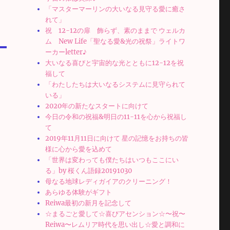
「マスターマーリンの大いなる見守る愛に癒さ
れて」
祝 12-12の扉 飾らず、素のままで ウェルカ
ム New Life「聖なる愛&光の祝祭」ライトワ
ーカーletter♪
大いなる喜びと宇宙的な光とともに12-12を祝
福して
「わたしたちは大いなるシステムに見守られて
いる」
2020年の新たなスタートに向けて
今日の令和の祝福&明日の11-11を心から祝福し
て
2019年11月11日に向けて 星の記憶をお持ちの皆
様に心から愛を込めて
「世界は変わっても僕たちはいつもここにい
る」by 桜くん語録20191030
母なる地球レディガイアのクリーニング！
あらゆる体験がギフト
Reiwa最初の新月を記念して
☆まるごと愛して☆喜びアセンション☆〜祝〜
Reiwa〜レムリア時代を思い出し☆愛と調和に