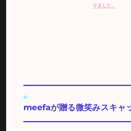
りました。
投
前
稿
meefaが贈る微笑みスキ
前
の
ナ
投
ビ
稿: