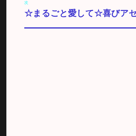
次
ゲ
☆まるごと愛して☆喜びアセ
次
の
ー
投
シ
稿:
ョ
ン