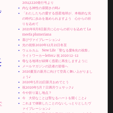
20141220発行号より
内なる神性の扉開きの時♪
♪
「わたしたちの愛する惑星地球が、本格的な光
の時代に歩みを進められますよう 心からの祈
りを込めて
2021年8月8日新月に心からの祈りを込めて La
meefa plumeriana
喜びヴァイブレーション♪
光の祝祭2020年12月21日冬至
ウェルカム New Life「聖なる愛&光の祝祭」
ライトワーカーletter♪ 祝 2020 12-12
長
母なる地球が緑輝く惑星に再生しますように
メールマガジンの読者の皆様へ
2020夏至の新月に向けて空高く舞い上がりまし
ょう♪
2020年5月23日新月おめでとう
祝2020年5月７日満月ウェサック♪
今や折り返し地点？
今 大切なことは聖なるハートを開くこと♪
で
これまで体験したことのないしっとりとしたヴ
ァイブレーション♪