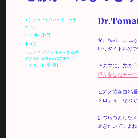
Dr.Tomat
投
エンジェリックハーモニーラ
稿
イト♪
者
投
2020年2月1日
今、私の手元にある
稿
カ
未分類
日:
いうタイトルのつ
テ
タ
しっとり
,
ピアノ協奏曲第23番
ゴ
グ
イ長調K.488番の第2楽章
,
モ
リ
ーツァルト
,
憂
,
癒し
その中に、先の
「
ー
紹介をしたモーツァ
ピアノ協奏曲23
メロディーなので
はつらつとしたメ
聴きたいですよね