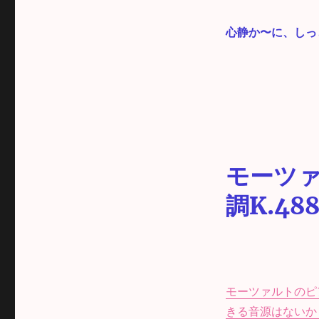
心静か〜に、しっ
モーツァ
調K.4
モーツァルトのピ
きる音源はないか