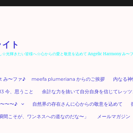
ライト
輝きたい皆様へ☆心からの愛と敬意を込めて Angelic Harmony み〜
ut み〜ファ♪ meefa plumeriana からのご挨拶
内なる神
13 今、思うこと
余計な力を抜いて自分自身を信じてレッツゴー
〜〜〜♪
自然界の存在さんに心からの敬意を込めて
瞬間こそが、ワンネスへの道なのだな〜」
メールマガジン