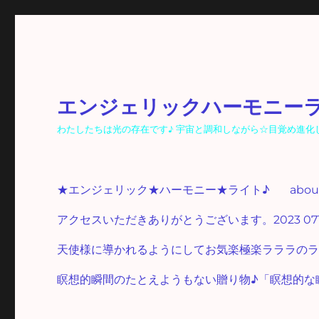
エンジェリックハーモニー
わたしたちは光の存在です♪ 宇宙と調和しながら☆目覚め進化し☆光
★エンジェリック★ハーモニー★ライト♪
abo
アクセスいただきありがとうございます。2023 07
天使様に導かれるようにしてお気楽極楽ラララのラ
瞑想的瞬間のたとえようもない贈り物♪「瞑想的な