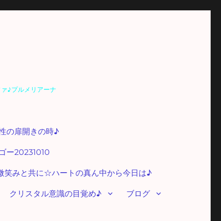
ファ♪プルメリアーナ
性の扉開きの時♪
20231010
微笑みと共に☆ハートの真ん中から今日は♪
クリスタル意識の目覚め♪
ブログ