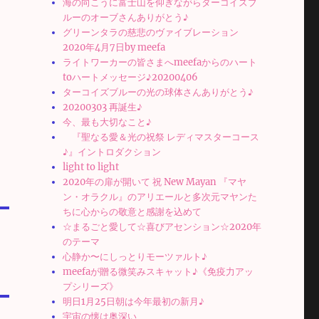
海の向こうに富士山を仰ぎながらターコイズブ
ルーのオーブさんありがとう♪
グリーンタラの慈悲のヴァイブレーション
2020年4月7日by meefa
ライトワーカーの皆さまへmeefaからのハート
toハートメッセージ♪20200406
ターコイズブルーの光の球体さんありがとう♪
20200303 再誕生♪
今、最も大切なこと♪
『聖なる愛＆光の祝祭 レディマスターコース
♪』イントロダクション
light to light
2020年の扉が開いて 祝 New Mayan 『マヤ
ン・オラクル』のアリエールと多次元マヤンた
ちに心からの敬意と感謝を込めて
☆まるごと愛して☆喜びアセンション☆2020年
のテーマ
心静か〜にしっとりモーツァルト♪
meefaが贈る微笑みスキャット♪《免疫力アッ
プシリーズ》
明日1月25日朝は今年最初の新月♪
宇宙の懐は奥深い