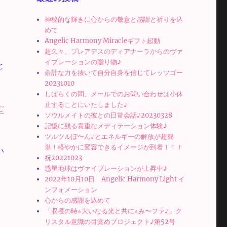
神秘的な輝きに心からの敬意と感謝と祈りを込
めて
Angelic Harmony Miracleギフト起動
超久々、プレアデスのディアナーラからのヴァ
イブレーションの贈り物♪
と
余計な力を抜いて自分自身を信じてレッツゴー
20231010
しばらくの間、メールでのお問い合わせは小休
止することにいたしました♪
ご
ソウルメイトの彼との日常会話♪20230328
、
記憶に残る貴重なメディテーション体験♪
ツルツルぽ〜ん♪とエネルギーの解放が超簡
単！軽やかに変容できるイメージが到着！！！
い
祝20221023
惑星地球はヴァイブレーションが上昇中♪
2022年10月10日 Angelic Harmony Light イ
ンフォメーション
心からの感謝を込めて
「収穫の時⭐︎大いなる光と共に⭐︎み〜ファ♪」ク
リスタル意識の目覚めプロジェクト♪第52号