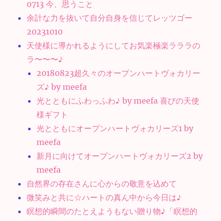
0713 今、思うこと
余計な力を抜いて自分自身を信じてレッツゴー
20231010
天使様に導かれるようにしてお気楽極楽ラララの
ラ〜〜〜♪
20180823超久々のオープンハートヴォカリー
ズ♪ by meefa
光とともにふわっふわ♪ by meefa 喜びの天使
様ギフト
光とともにオープンハートヴォカリーズ1 by
meefa
新月に向けてオープンハートヴォカリーズ2 by
meefa
自然界の存在さんに心からの敬意を込めて
微笑みと共に☆ハートの真ん中から今日は♪
瞑想的瞬間のたとえようもない贈り物♪「瞑想的