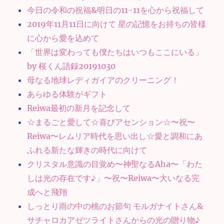
今日の令和の祝福&明日の11-11を心から祝福して
2019年11月11日に向けて 星の記憶をお持ちの皆様
に心から愛を込めて
「世界は変わっても僕たちはいつもここにいる」
by 桜くん語録20191030
母なる地球レディガイアのクリーニング！
あらゆる体験がギフト
Reiwa最初の新月を記念して
☆まるごと愛して☆喜びアセンション☆〜祝〜
Reiwa〜レムリア時代を思い出し☆愛と調和にあ
ふれる新たな輝きの時代に向けて
クリスタル意識の目覚め〜神聖なるAha〜「わた
しは光の存在です♪」〜祝〜Reiwa〜大いなる完
成へと飛翔
しっとり雨の中の桃のお節句 モルガナイトさん&
サチャロカアゼツライトさんからの光の贈り物♪