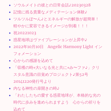
ソウルメイトの彼との日常会話♪20230328
記憶に残る貴重なメディテーション体験♪
ツルツルぽ〜ん♪とエネルギーの解放が超簡単！
軽やかに変容できるイメージが到着！！！
祝20221023
惑星地球はヴァイブレーションが上昇中♪
2022年10月10日 Angelic Harmony Light イン
フォメーション
心からの感謝を込めて
「収穫の時⭐︎大いなる光と共に⭐︎み〜ファ♪」クリ
スタル意識の目覚めプロジェクト♪第52号
20141220発行号より
内なる神性の扉開きの時♪
「わたしたちの愛する惑星地球が、本格的な光の
時代に歩みを進められますよう 心からの祈りを
込めて