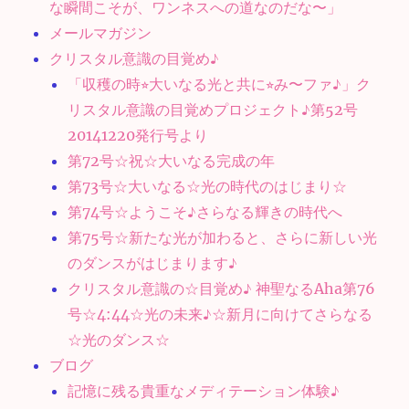
な瞬間こそが、ワンネスへの道なのだな〜」
メールマガジン
クリスタル意識の目覚め♪
「収穫の時⭐︎大いなる光と共に⭐︎み〜ファ♪」ク
リスタル意識の目覚めプロジェクト♪第52号
20141220発行号より
第72号☆祝☆大いなる完成の年
第73号☆大いなる☆光の時代のはじまり☆
第74号☆ようこそ♪さらなる輝きの時代へ
第75号☆新たな光が加わると、さらに新しい光
のダンスがはじまります♪
クリスタル意識の☆目覚め♪ 神聖なるAha第76
号☆4:44☆光の未来♪☆新月に向けてさらなる
☆光のダンス☆
ブログ
記憶に残る貴重なメディテーション体験♪