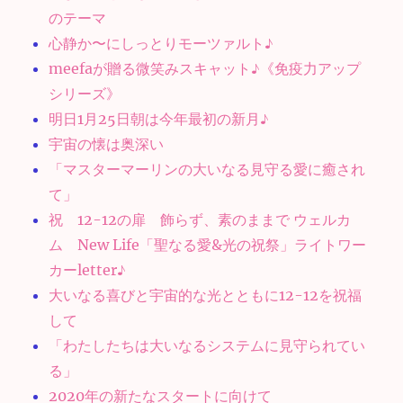
のテーマ
心静か〜にしっとりモーツァルト♪
meefaが贈る微笑みスキャット♪《免疫力アップ
シリーズ》
明日1月25日朝は今年最初の新月♪
宇宙の懐は奥深い
「マスターマーリンの大いなる見守る愛に癒され
て」
祝 12-12の扉 飾らず、素のままで ウェルカ
ム New Life「聖なる愛&光の祝祭」ライトワー
カーletter♪
大いなる喜びと宇宙的な光とともに12-12を祝福
して
「わたしたちは大いなるシステムに見守られてい
る」
2020年の新たなスタートに向けて