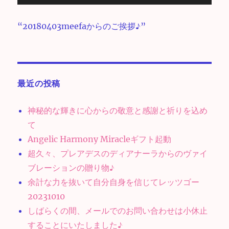
声
プ
“20180403meefaからのご挨拶♪”
レ
ー
ヤ
ー
最近の投稿
神秘的な輝きに心からの敬意と感謝と祈りを込め
て
Angelic Harmony Miracleギフト起動
超久々、プレアデスのディアナーラからのヴァイ
ブレーションの贈り物♪
余計な力を抜いて自分自身を信じてレッツゴー
20231010
しばらくの間、メールでのお問い合わせは小休止
することにいたしました♪