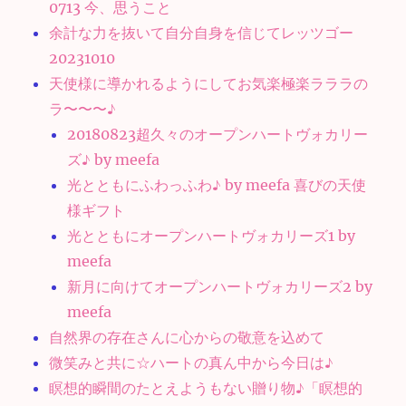
0713 今、思うこと
余計な力を抜いて自分自身を信じてレッツゴー
20231010
天使様に導かれるようにしてお気楽極楽ラララの
ラ〜〜〜♪
20180823超久々のオープンハートヴォカリー
ズ♪ by meefa
光とともにふわっふわ♪ by meefa 喜びの天使
様ギフト
光とともにオープンハートヴォカリーズ1 by
meefa
新月に向けてオープンハートヴォカリーズ2 by
meefa
自然界の存在さんに心からの敬意を込めて
微笑みと共に☆ハートの真ん中から今日は♪
瞑想的瞬間のたとえようもない贈り物♪「瞑想的