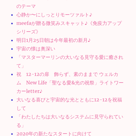
のテーマ
心静か〜にしっとりモーツァルト♪
meefaが贈る微笑みスキャット♪《免疫力アップ
シリーズ》
明日1月25日朝は今年最初の新月♪
宇宙の懐は奥深い
「マスターマーリンの大いなる見守る愛に癒され
て」
祝 12-12の扉 飾らず、素のままで ウェルカ
ム New Life「聖なる愛&光の祝祭」ライトワー
カーletter♪
大いなる喜びと宇宙的な光とともに12-12を祝福
して
「わたしたちは大いなるシステムに見守られてい
る」
2020年の新たなスタートに向けて