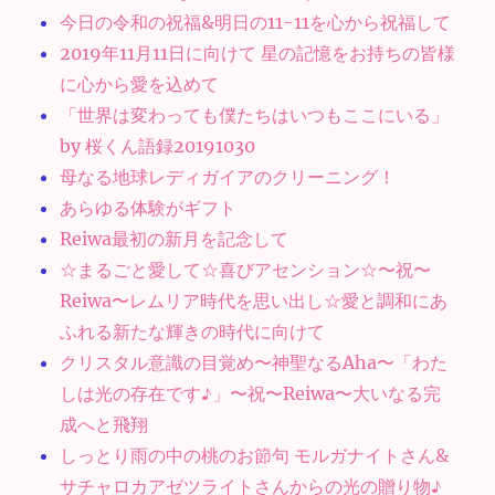
今日の令和の祝福&明日の11-11を心から祝福して
2019年11月11日に向けて 星の記憶をお持ちの皆様
に心から愛を込めて
「世界は変わっても僕たちはいつもここにいる」
by 桜くん語録20191030
母なる地球レディガイアのクリーニング！
あらゆる体験がギフト
Reiwa最初の新月を記念して
☆まるごと愛して☆喜びアセンション☆〜祝〜
Reiwa〜レムリア時代を思い出し☆愛と調和にあ
ふれる新たな輝きの時代に向けて
クリスタル意識の目覚め〜神聖なるAha〜「わた
しは光の存在です♪」〜祝〜Reiwa〜大いなる完
成へと飛翔
しっとり雨の中の桃のお節句 モルガナイトさん&
サチャロカアゼツライトさんからの光の贈り物♪