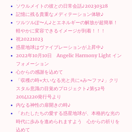
ソウルメイトの彼との日常会話♪20230328
記憶に残る貴重なメディテーション体験♪
ツルツルぽ〜ん♪とエネルギーの解放が超簡単！
軽やかに変容できるイメージが到着！！！
祝20221023
惑星地球はヴァイブレーションが上昇中♪
2022年10月10日 Angelic Harmony Light イン
フォメーション
心からの感謝を込めて
「収穫の時⭐︎大いなる光と共に⭐︎み〜ファ♪」クリ
スタル意識の目覚めプロジェクト♪第52号
20141220発行号より
内なる神性の扉開きの時♪
「わたしたちの愛する惑星地球が、本格的な光の
時代に歩みを進められますよう 心からの祈りを
込めて