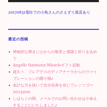
声
プ
20170831電柱での小鳥さんのさえずり風音あり
レ
ー
ヤ
ー
最近の投稿
神秘的な輝きに心からの敬意と感謝と祈りを込め
て
Angelic Harmony Miracleギフト起動
超久々、プレアデスのディアナーラからのヴァイ
ブレーションの贈り物♪
余計な力を抜いて自分自身を信じてレッツゴー
20231010
しばらくの間、メールでのお問い合わせは小休止
することにいたしました♪