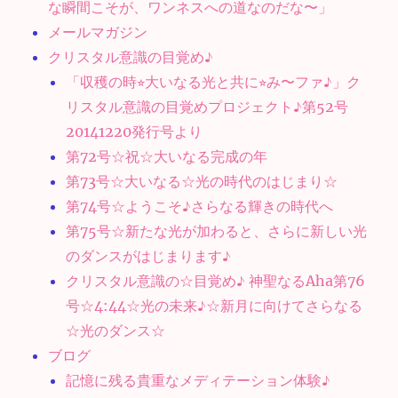
な瞬間こそが、ワンネスへの道なのだな〜」
メールマガジン
クリスタル意識の目覚め♪
「収穫の時⭐︎大いなる光と共に⭐︎み〜ファ♪」ク
リスタル意識の目覚めプロジェクト♪第52号
20141220発行号より
第72号☆祝☆大いなる完成の年
第73号☆大いなる☆光の時代のはじまり☆
第74号☆ようこそ♪さらなる輝きの時代へ
第75号☆新たな光が加わると、さらに新しい光
のダンスがはじまります♪
クリスタル意識の☆目覚め♪ 神聖なるAha第76
号☆4:44☆光の未来♪☆新月に向けてさらなる
☆光のダンス☆
ブログ
記憶に残る貴重なメディテーション体験♪